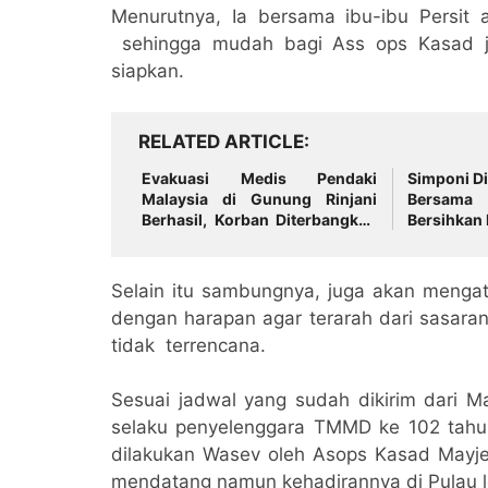
Menurutnya, Ia bersama ibu-ibu Persit
sehingga mudah bagi Ass ops Kasad j
siapkan.
RELATED ARTICLE
Evakuasi Medis Pendaki
Simponi Di
Malaysia di Gunung Rinjani
Bersama 
Berhasil, Korban Diterbangkan
Bersihkan 
ke Bali
Selain itu sambungnya, juga akan mengatu
dengan harapan agar terarah dari sasaran
tidak terrencana.
Sesuai jadwal yang sudah dikirim dari 
selaku penyelenggara TMMD ke 102 tahu
dilakukan Wasev oleh Asops Kasad Mayjen
mendatang namun kehadirannya di Pulau l