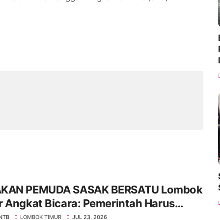
KAN PEMUDA SASAK BERSATU Lombok
 Angkat Bicara: Pemerintah Harus
an Diri dengan Pemerintah Kolonial
 NTB
LOMBOK TIMUR
JUL 23, 2026