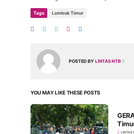
Tags
Lombok Timur
POSTED BY
LINTAS NTB
YOU MAY LIKE THESE POSTS
GERA
Timur
Bedak
LINTAS