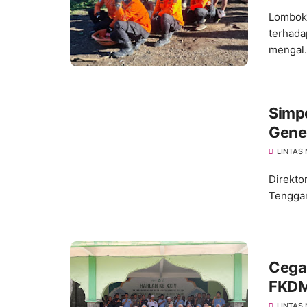
Lombok 
terhada
mengal.
Simpo
Gener
Luar
LINTAS
Direkto
Tenggar
Cega
FKDM
Pond
LINTAS