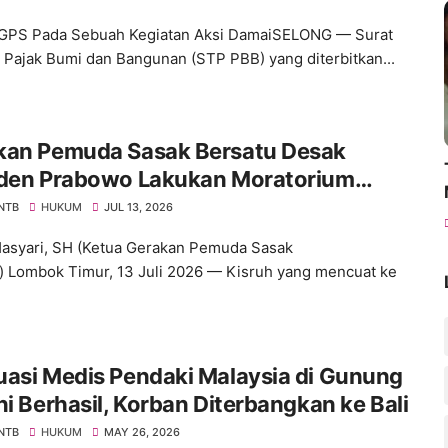
GPS Pada Sebuah Kegiatan Aksi DamaiSELONG — Surat
 Pajak Bumi dan Bangunan (STP PBB) yang diterbitkan...
kan Pemuda Sasak Bersatu Desak
iden Prabowo Lakukan Moratorium
ra di Kejagung dan Polri
 NTB
HUKUM
JUL 13, 2026
asyari, SH (Ketua Gerakan Pemuda Sasak
) Lombok Timur, 13 Juli 2026 — Kisruh yang mencuat ke
asi Medis Pendaki Malaysia di Gunung
ni Berhasil, Korban Diterbangkan ke Bali
 NTB
HUKUM
MAY 26, 2026