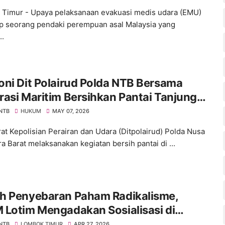
Timur - Upaya pelaksanaan evakuasi medis udara (EMU)
p seorang pendaki perempuan asal Malaysia yang
..
ni Dit Polairud Polda NTB Bersama
asi Maritim Bersihkan Pantai Tanjung
 NTB
HUKUM
MAY 07, 2026
rat Kepolisian Perairan dan Udara (Ditpolairud) Polda Nusa
a Barat melaksanakan kegiatan bersih pantai di ...
h Penyebaran Paham Radikalisme,
 Lotim Mengadakan Sosialisasi di
ok Pesantren
 NTB
LOMBOK TIMUR
APR 27, 2026