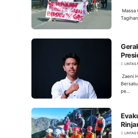
Massa 
Tagihan
Gera
Pres
Perka
LINTAS
Zaeni H
Bersatu
pe...
Evaku
Rinja
LINTAS