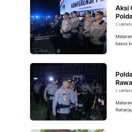
Aksi 
Pold
LINTAS
Mataram
kasus k
Polda
Rawan
deng
LINTAS
Mataram
Raharja