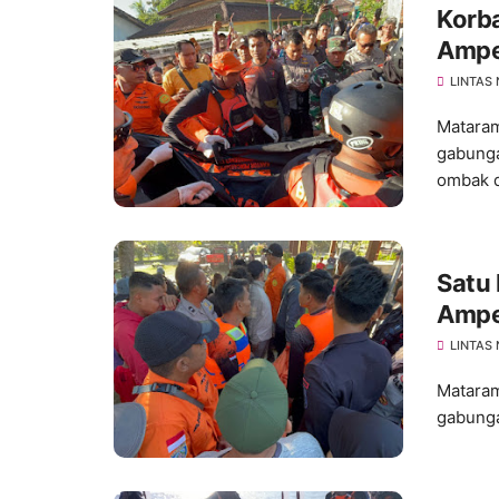
Korb
Ampe
SAR 
LINTAS
Mataram
gabunga
ombak di
Satu 
Ampe
Satu 
LINTAS
Mataram
gabunga