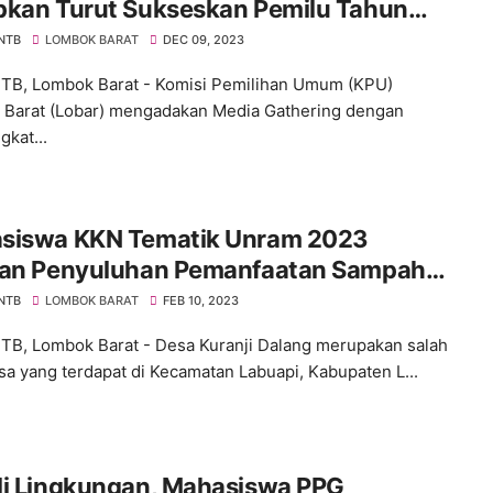
pkan Turut Sukseskan Pemilu Tahun
4
 NTB
LOMBOK BARAT
DEC 09, 2023
NTB, Lombok Barat - Komisi Pemilihan Umum (KPU)
Barat (Lobar) mengadakan Media Gathering dengan
kat...
siswa KKN Tematik Unram 2023
kan Penyuluhan Pemanfaatan Sampah
nik Rumah Tangga Menjadi POC
 NTB
LOMBOK BARAT
FEB 10, 2023
NTB, Lombok Barat - Desa Kuranji Dalang merupakan salah
sa yang terdapat di Kecamatan Labuapi, Kabupaten L...
li Lingkungan, Mahasiswa PPG