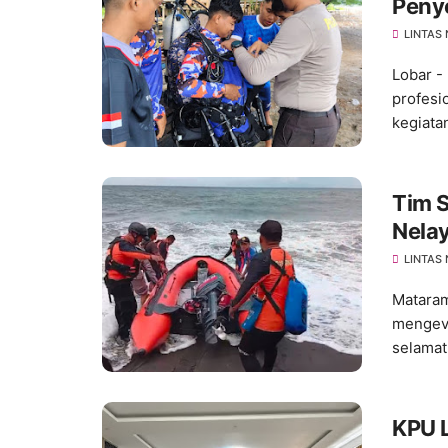
Peny
LINTAS
Lobar -
profesi
kegiatan
Tim 
Nelay
LINTAS
Matara
mengeva
selamat 
KPU L