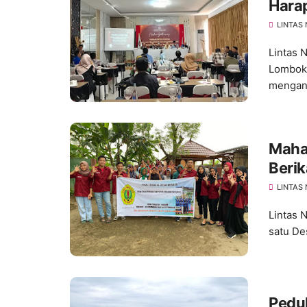
Hara
202
LINTAS
Lintas 
Lombok 
mengang
Maha
Beri
Orga
LINTAS
Lintas 
satu De
Pedu