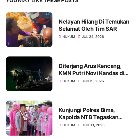
YOU MAY LIKE THESE POSTS
Nelayan Hilang Di Temukan
Selamat Oleh Tim SAR
HUKUM
JUL 24, 2026
Diterjang Arus Kencang,
KMN Putri Novi Kandas di
Perairan Gili Banta, Lima
HUKUM
JUN 19, 2026
ABK Berhasil Dievakuasi
Selamat
Kunjungi Polres Bima,
Kapolda NTB Tegaskan
Komitmen Tingkatkan
HUKUM
JUN 03, 2026
Kinerja dan Disiplin Personel