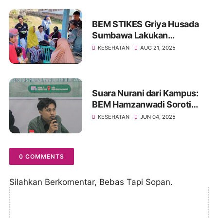
BEM STIKES Griya Husada
Sumbawa Lakukan
pemeriksaan kesehatan
KESEHATAN
AUG 21, 2025
gratis dan menyoroti Kondisi
Kesehatan di Kecamatan
Orong Telu
Suara Nurani dari Kampus:
BEM Hamzanwadi Soroti
Etika Pelayanan RSUD
KESEHATAN
JUN 04, 2025
Soedjono
0 COMMENTS
Silahkan Berkomentar, Bebas Tapi Sopan.