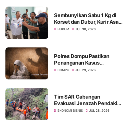
Sembunyikan Sabu 1 Kg di
Korset dan Dubur, Kurir Asal
Malaysia Diringkus BNNP
HUKUM
JUL 30, 2026
NTB
Polres Dompu Pastikan
Penanganan Kasus
Pencabulan Di Tangani
DOMPU
JUL 29, 2026
Secara Transparan
Tim SAR Gabungan
Evakuasi Jenazah Pendaki
yang Jatuh di Rinjani
EKONOMI BISNIS
JUL 28, 2026