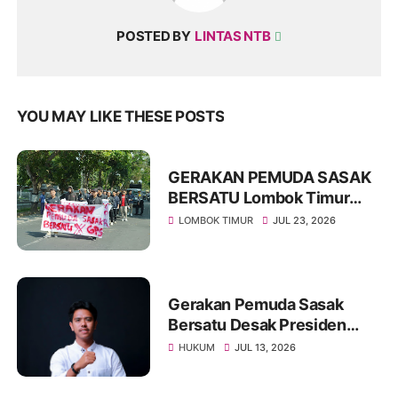
POSTED BY
LINTAS NTB
YOU MAY LIKE THESE POSTS
GERAKAN PEMUDA SASAK
BERSATU Lombok Timur
Angkat Bicara: Pemerintah
LOMBOK TIMUR
JUL 23, 2026
Harus Bedakan Diri dengan
Pemerintah Kolonial
Gerakan Pemuda Sasak
Bersatu Desak Presiden
Prabowo Lakukan
HUKUM
JUL 13, 2026
Moratorium Perkara di
Kejagung dan Polri