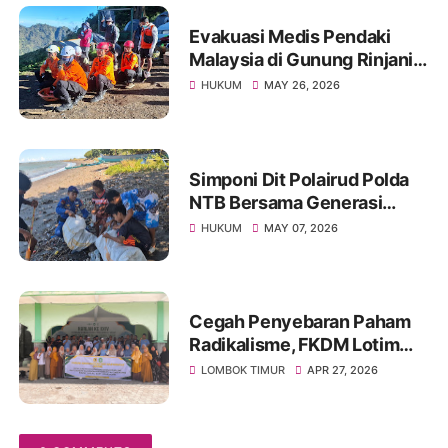
Evakuasi Medis Pendaki
Malaysia di Gunung Rinjani
Berhasil, Korban
HUKUM
MAY 26, 2026
Diterbangkan ke Bali
Simponi Dit Polairud Polda
NTB Bersama Generasi
Maritim Bersihkan Pantai
HUKUM
MAY 07, 2026
Tanjung Luar
Cegah Penyebaran Paham
Radikalisme, FKDM Lotim
Mengadakan Sosialisasi di
LOMBOK TIMUR
APR 27, 2026
Pondok Pesantren