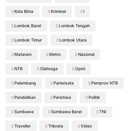
Kota Bima
Kriminal
l
Lombok Barat
Lombok Tengah
Lombok Timur
Lombok Utara
Mataram
Metro
Nasional
NTB
Olahraga
Opini
Palembang
Pariwisata
Pemprov NTB
Pendidikan
Peristiwa
Politik
Sumbawa
Sumbawa Barat
TNI
Traveller
Tribrata
Video