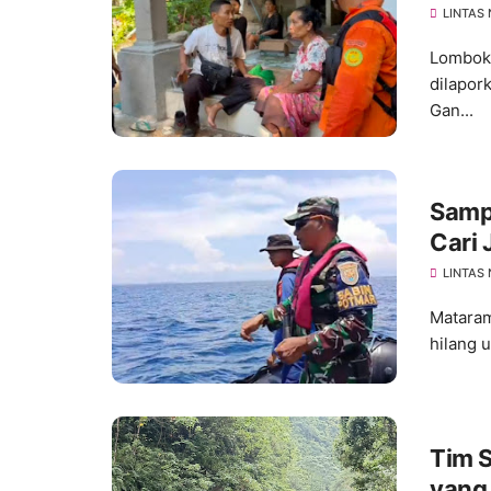
LINTAS
Lombok 
dilapor
Gan...
Samp
Cari 
LINTAS
Mataram
hilang 
Tim 
yang 