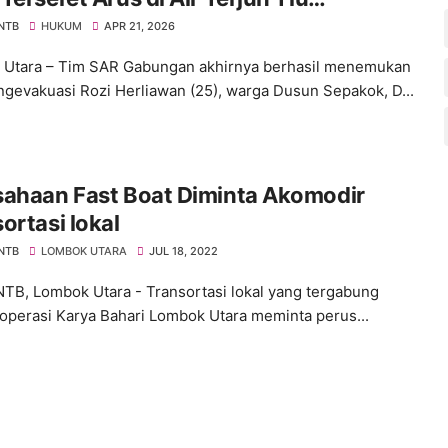
bong
 NTB
HUKUM
APR 21, 2026
Utara – Tim SAR Gabungan akhirnya berhasil menemukan
gevakuasi Rozi Herliawan (25), warga Dusun Sepakok, D...
sahaan Fast Boat Diminta Akomodir
ortasi lokal
 NTB
LOMBOK UTARA
JUL 18, 2022
NTB, Lombok Utara - Transortasi lokal yang tergabung
operasi Karya Bahari Lombok Utara meminta perus...