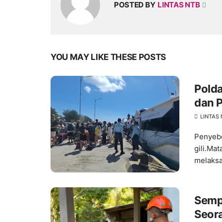
POSTED BY
LINTAS NTB
YOU MAY LIKE THESE POSTS
Pold
dan 
LINTAS
Penyebe
gili.Ma
melaksa
Sempa
Seor