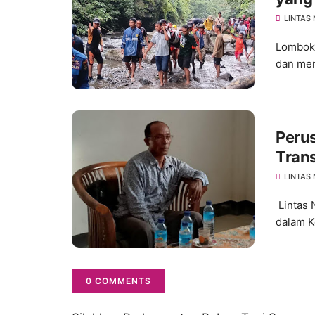
Bom
LINTAS
Lombok 
dan men
Peru
Trans
LINTAS
Lintas 
dalam K
0 COMMENTS