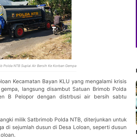
mob Polda NTB Suplai Air Bersih Ke Korban Gempa
oloan Kecamatan Bayan KLU yang mengalami krisis
a gempa, langsung disambut Satuan Brimob Polda
n B Pelopor dengan distrbusi air bersih sabtu
tangki milik Satbrimob Polda NTB, diterjunkan untuk
a di sejumlah dusun di Desa Loloan, seperti dusun
M
oloan.