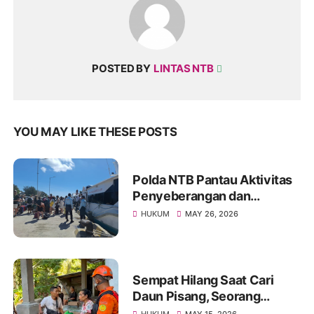
POSTED BY
LINTAS NTB
YOU MAY LIKE THESE POSTS
Polda NTB Pantau Aktivitas
Penyeberangan dan
Penginapan
HUKUM
MAY 26, 2026
Sempat Hilang Saat Cari
Daun Pisang, Seorang
Wanita Ditemukan Selamat
HUKUM
MAY 15, 2026