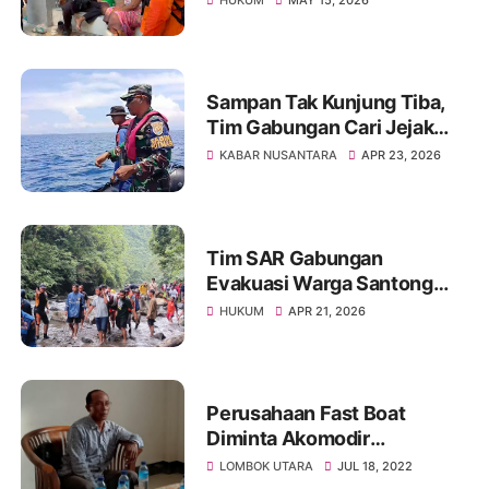
Sampan Tak Kunjung Tiba,
Tim Gabungan Cari Jejak
Nelayan Hilang
KABAR NUSANTARA
APR 23, 2026
Tim SAR Gabungan
Evakuasi Warga Santong
yang Terseret Arus di Air
HUKUM
APR 21, 2026
Terjun Tiu Bombong
Perusahaan Fast Boat
Diminta Akomodir
Transortasi lokal
LOMBOK UTARA
JUL 18, 2022