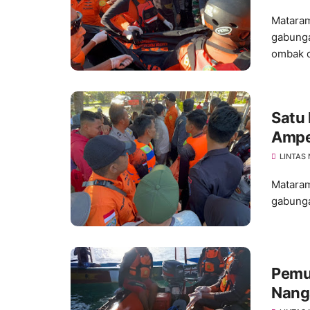
Mataram
gabunga
ombak di
Satu 
Ampe
Satu 
LINTAS
Mataram
gabunga
Pemu
Nang