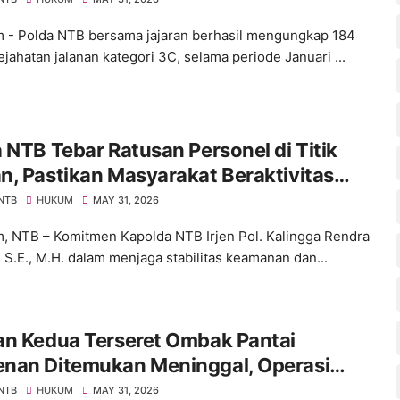
 - Polda NTB bersama jajaran berhasil mengungkap 184
ejahatan jalanan kategori 3C, selama periode Januari ...
 NTB Tebar Ratusan Personel di Titik
, Pastikan Masyarakat Beraktivitas
an Aman
 NTB
HUKUM
MAY 31, 2026
, NTB – Komitmen Kapolda NTB Irjen Pol. Kalingga Rendra
, S.E., M.H. dalam menjaga stabilitas keamanan dan...
an Kedua Terseret Ombak Pantai
nan Ditemukan Meninggal, Operasi
Resmi Ditutup
 NTB
HUKUM
MAY 31, 2026