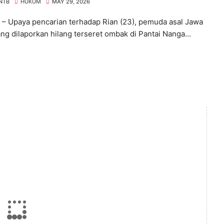
 NTB
HUKUM
MAY 29, 2026
 Upaya pencarian terhadap Rian (23), pemuda asal Jawa
ang dilaporkan hilang terseret ombak di Pantai Nanga...