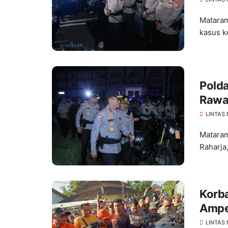
Mataram
kasus k
Polda
Rawan
deng
LINTAS
Mataram
Raharja
Korb
Ampe
SAR 
LINTAS