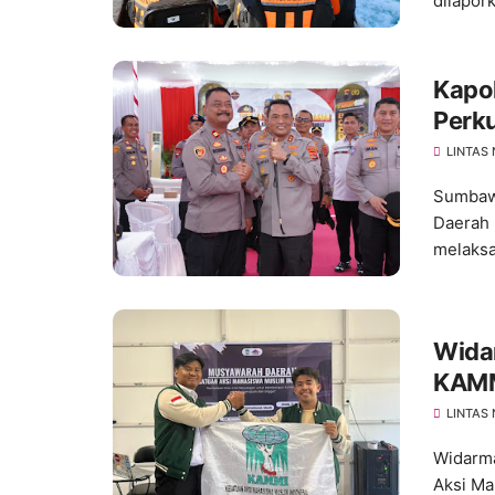
dilapork
Kapo
Perk
Ting
LINTAS
Sumbawa
Daerah 
melaksa
Wida
KAMM
LINTAS
Widarma
Aksi Ma