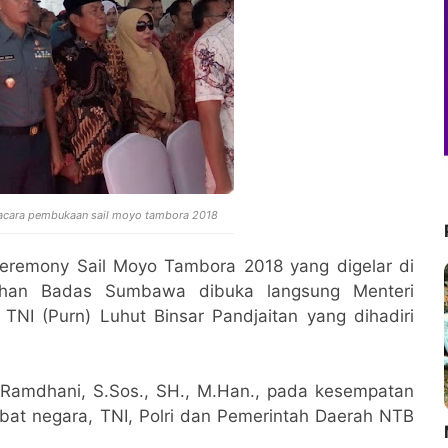
acara pembukaan sail moyo tambora 2018
eremony Sail Moyo Tambora 2018 yang digelar di
han Badas Sumbawa dibuka langsung Menteri
TNI (Purn) Luhut Binsar Pandjaitan yang dihadiri
Ramdhani, S.Sos., SH., M.Han., pada kesempatan
abat negara, TNI, Polri dan Pemerintah Daerah NTB
M