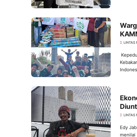
Warg
KAMM
LINTAS
Kepedu
Kebakar
Indonesi
Ekono
Diun
Ameri
LINTAS
Edy Jab
menilai