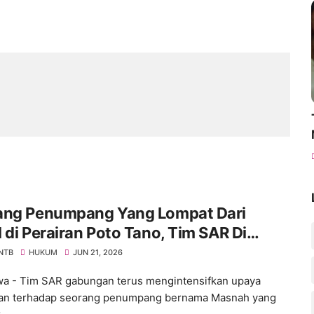
ang Penumpang Yang Lompat Dari
 di Perairan Poto Tano, Tim SAR Di
nkan!
 NTB
HUKUM
JUN 21, 2026
 - Tim SAR gabungan terus mengintensifkan upaya
ian terhadap seorang penumpang bernama Masnah yang