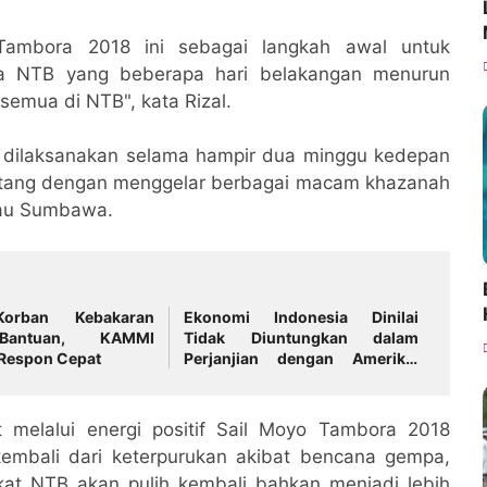
ambora 2018 ini sebagai langkah awal untuk
ta NTB yang beberapa hari belakangan menurun
emua di NTB", kata Rizal.
an dilaksanakan selama hampir dua minggu kedepan
datang dengan menggelar berbagai macam khazanah
ulau Sumbawa.
orban Kebakaran
Ekonomi Indonesia Dinilai
Bantuan, KAMMI
Tidak Diuntungkan dalam
Respon Cepat
Perjanjian dengan Amerika,
Aktivis Angkat Bicara
 melalui energi positif Sail Moyo Tambora 2018
embali dari keterpurukan akibat bencana gempa,
at NTB akan pulih kembali bahkan menjadi lebih