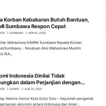
a Korban Kebakaran Butuh Bantuan,
I Sumbawa Respon Cepat
 NTB
SUMBAWA
APR 03, 2026
lian Mahasiswa KAMMI Sumbawa Kepada Korban
anSumbawa, - Kesatuan Aksi Mahasiswa Muslim
a (KA...
mi Indonesia Dinilai Tidak
tungkan dalam Perjanjian dengan
ka, Aktivis Angkat Bicara
 NTB
DOMPU
AUG 31, 2025
lay (Aktivis Senior Kota Solo) Solo – Sejumlah pengamat
 perjanjian ekonomi antara Indonesia dan Amer...