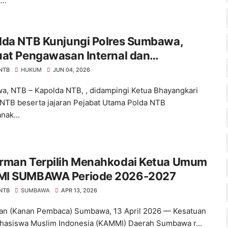
...
lda NTB Kunjungi Polres Sumbawa,
uat Pengawasan Internal dan
katkan Pelayanan Masyarakat
 NTB
HUKUM
JUN 04, 2026
, NTB – Kapolda NTB, , didampingi Ketua Bhayangkari
NTB beserta jajaran Pejabat Utama Polda NTB
nak...
rman Terpilih Menahkodai Ketua Umum
I SUMBAWA Periode 2026-2027
 NTB
SUMBAWA
APR 13, 2026
n (Kanan Pembaca) Sumbawa, 13 April 2026 — Kesatuan
hasiswa Muslim Indonesia (KAMMI) Daerah Sumbawa r...