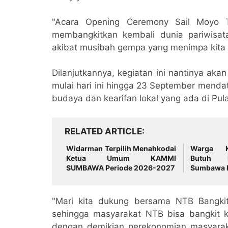
"Acara Opening Ceremony Sail Moyo T
membangkitkan kembali dunia pariwisa
akibat musibah gempa yang menimpa kita s
Dilanjutkannya, kegiatan ini nantinya ak
mulai hari ini hingga 23 September men
budaya dan kearifan lokal yang ada di P
RELATED ARTICLE
Widarman Terpilih Menahkodai
Warga K
Ketua Umum KAMMI
Butuh 
SUMBAWA Periode 2026-2027
Sumbawa 
"Mari kita dukung bersama NTB Bangkit
sehingga masyarakat NTB bisa bangkit k
dengan demikian perekonomian masyarak