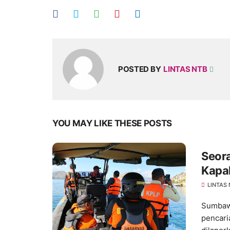
POSTED BY
LINTAS NTB
YOU MAY LIKE THESE POSTS
Seor
Kapal
Terju
LINTAS
Sumbawa
pencar