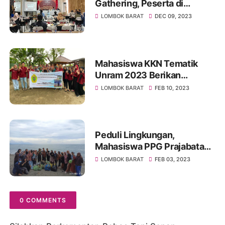
Gathering, Peserta di
Harapkan Turut Sukseskan
LOMBOK BARAT
DEC 09, 2023
Pemilu Tahun 2024
Mahasiswa KKN Tematik
Unram 2023 Berikan
Penyuluhan Pemanfaatan
LOMBOK BARAT
FEB 10, 2023
Sampah Organik Rumah
Tangga Menjadi POC
Peduli Lingkungan,
Mahasiswa PPG Prajabatan
UM Mataram Lakukan Aksi
LOMBOK BARAT
FEB 03, 2023
Nyata
0 COMMENTS