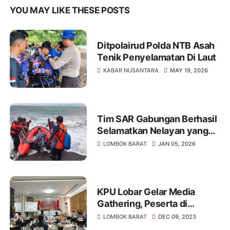
YOU MAY LIKE THESE POSTS
Ditpolairud Polda NTB Asah
Tenik Penyelamatan Di Laut
KABAR NUSANTARA
MAY 19, 2026
Tim SAR Gabungan Berhasil
Selamatkan Nelayan yang
Pingsan di Tengah Laut
LOMBOK BARAT
JAN 05, 2026
KPU Lobar Gelar Media
Gathering, Peserta di
Harapkan Turut Sukseskan
LOMBOK BARAT
DEC 09, 2023
Pemilu Tahun 2024