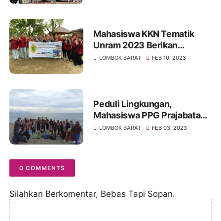
Mahasiswa KKN Tematik
Unram 2023 Berikan
Penyuluhan Pemanfaatan
LOMBOK BARAT
FEB 10, 2023
Sampah Organik Rumah
Tangga Menjadi POC
Peduli Lingkungan,
Mahasiswa PPG Prajabatan
UM Mataram Lakukan Aksi
LOMBOK BARAT
FEB 03, 2023
Nyata
0 COMMENTS
Silahkan Berkomentar, Bebas Tapi Sopan.