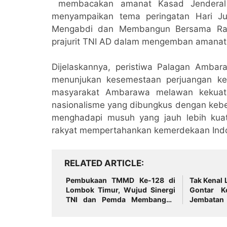
membacakan amanat Kasad Jenderal 
menyampaikan tema peringatan Hari Ju
Mengabdi dan Membangun Bersama Raky
prajurit TNI AD dalam mengemban amanat 
Dijelaskannya, peristiwa Palagan Amba
menunjukan kesemestaan perjuangan k
masyarakat Ambarawa melawan kekuata
nasionalisme yang dibungkus dengan keber
menghadapi musuh yang jauh lebih ku
rakyat mempertahankan kemerdekaan Indo
RELATED ARTICLE
Pembukaan TMMD Ke-128 di
Tak Kenal 
Lombok Timur, Wujud Sinergi
Gontar K
TNI dan Pemda Membangun
Jembata
Desa
Malam Har