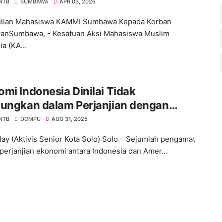
 NTB
SUMBAWA
APR 03, 2026
lian Mahasiswa KAMMI Sumbawa Kepada Korban
anSumbawa, - Kesatuan Aksi Mahasiswa Muslim
a (KA...
mi Indonesia Dinilai Tidak
tungkan dalam Perjanjian dengan
ka, Aktivis Angkat Bicara
 NTB
DOMPU
AUG 31, 2025
lay (Aktivis Senior Kota Solo) Solo – Sejumlah pengamat
 perjanjian ekonomi antara Indonesia dan Amer...