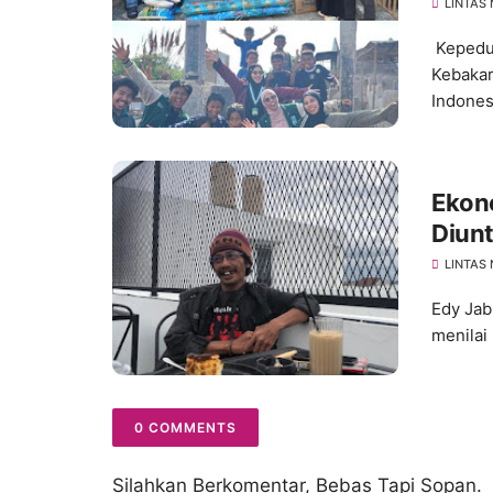
LINTAS
Kepedu
Kebakar
Indonesi
Ekono
Diun
Ameri
LINTAS
Edy Jab
menilai
0 COMMENTS
Silahkan Berkomentar, Bebas Tapi Sopan.