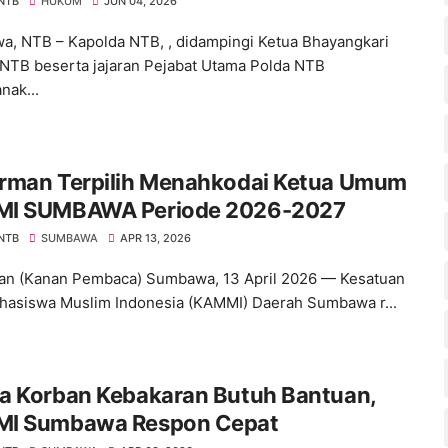
katkan Pelayanan Masyarakat
 NTB
HUKUM
JUN 04, 2026
, NTB – Kapolda NTB, , didampingi Ketua Bhayangkari
NTB beserta jajaran Pejabat Utama Polda NTB
nak...
rman Terpilih Menahkodai Ketua Umum
I SUMBAWA Periode 2026-2027
 NTB
SUMBAWA
APR 13, 2026
n (Kanan Pembaca) Sumbawa, 13 April 2026 — Kesatuan
hasiswa Muslim Indonesia (KAMMI) Daerah Sumbawa r...
a Korban Kebakaran Butuh Bantuan,
I Sumbawa Respon Cepat