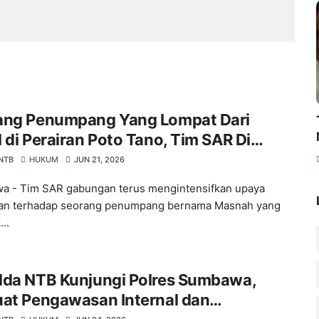
ang Penumpang Yang Lompat Dari
 di Perairan Poto Tano, Tim SAR Di
nkan!
 NTB
HUKUM
JUN 21, 2026
 - Tim SAR gabungan terus mengintensifkan upaya
ian terhadap seorang penumpang bernama Masnah yang
...
lda NTB Kunjungi Polres Sumbawa,
uat Pengawasan Internal dan