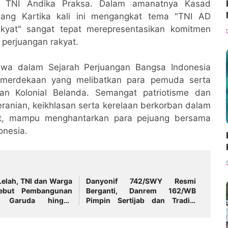
TNI Andika Praksa. Dalam amanatnya Kasad
ang Kartika kali ini mengangkat tema "TNI AD
at" sangat tepat merepresentasikan komitmen
perjuangan rakyat.
rawa dalam Sejarah Perjuangan Bangsa Indonesia
emerdekaan yang melibatkan para pemuda serta
n Kolonial Belanda. Semangat patriotisme dan
anian, keikhlasan serta kerelaan berkorban dalam
at, mampu menghantarkan para pejuang bersama
nesia.
Lelah, TNI dan Warga
Danyonif 742/SWY Resmi
ebut Pembangunan
Berganti, Danrem 162/WB
n Garuda hingga
Pimpin Sertijab dan Tradisi
i
Laporan Korps