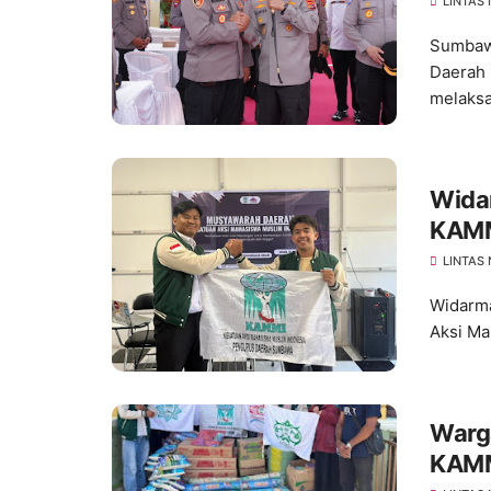
Ting
LINTAS
Sumbawa
Daerah 
melaksa
Wida
KAMM
LINTAS
Widarma
Aksi Ma
Warg
KAMM