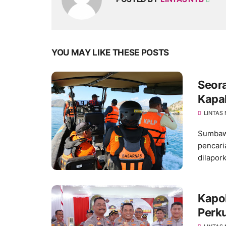
YOU MAY LIKE THESE POSTS
Seor
Kapal
Terju
LINTAS
Sumbawa
pencar
dilapork
Kapo
Perk