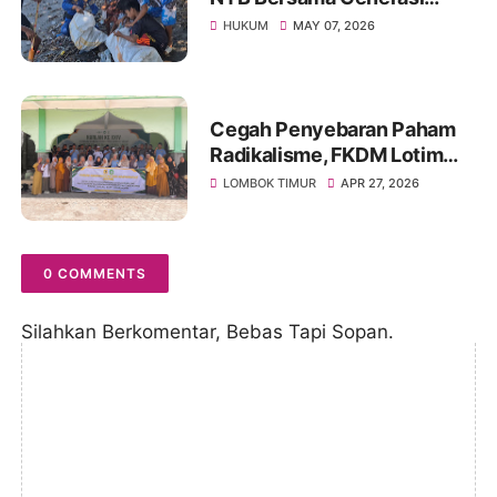
Maritim Bersihkan Pantai
HUKUM
MAY 07, 2026
Tanjung Luar
Cegah Penyebaran Paham
Radikalisme, FKDM Lotim
Mengadakan Sosialisasi di
LOMBOK TIMUR
APR 27, 2026
Pondok Pesantren
0 COMMENTS
Silahkan Berkomentar, Bebas Tapi Sopan.