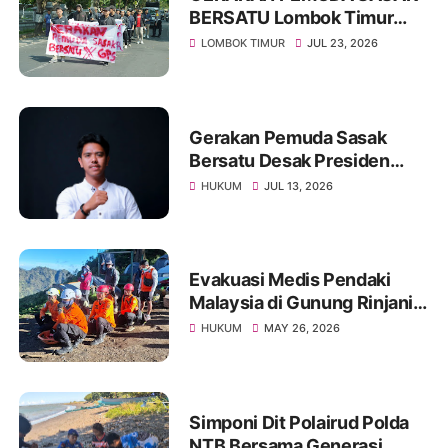
BERSATU Lombok Timur
Angkat Bicara: Pemerintah
LOMBOK TIMUR
JUL 23, 2026
Harus Bedakan Diri dengan
Pemerintah Kolonial
Gerakan Pemuda Sasak
Bersatu Desak Presiden
Prabowo Lakukan
HUKUM
JUL 13, 2026
Moratorium Perkara di
Kejagung dan Polri
Evakuasi Medis Pendaki
Malaysia di Gunung Rinjani
Berhasil, Korban
HUKUM
MAY 26, 2026
Diterbangkan ke Bali
Simponi Dit Polairud Polda
NTB Bersama Generasi