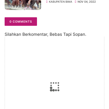
dan Kedisiplinan Terhadap
KABUPATEN BIMA
NOV 04, 2022
Siswa
0 COMMENTS
Silahkan Berkomentar, Bebas Tapi Sopan.