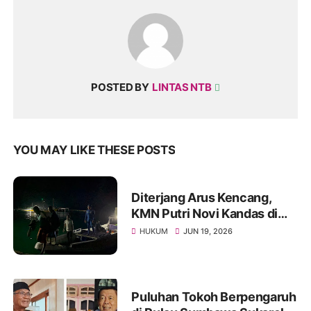
POSTED BY
LINTAS NTB
YOU MAY LIKE THESE POSTS
Diterjang Arus Kencang,
KMN Putri Novi Kandas di
Perairan Gili Banta, Lima
HUKUM
JUN 19, 2026
ABK Berhasil Dievakuasi
Selamat
Puluhan Tokoh Berpengaruh