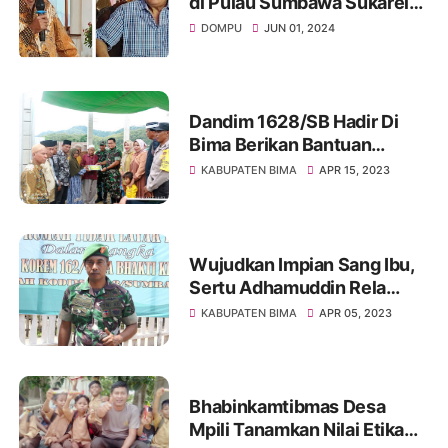
di Pulau Sumbawa Sukarela
Jadi Relawan Rohmi - Firin
DOMPU
JUN 01, 2024
Dandim 1628/SB Hadir Di
Bima Berikan Bantuan
Pembangunan Musholla Al
KABUPATEN BIMA
APR 15, 2023
Mubarok Desa Ntonggu
Wujudkan Impian Sang Ibu,
Sertu Adhamuddin Rela
Sisihkan Gaji Demi Bangun
KABUPATEN BIMA
APR 05, 2023
Mushalla
Bhabinkamtibmas Desa
Mpili Tanamkan Nilai Etika