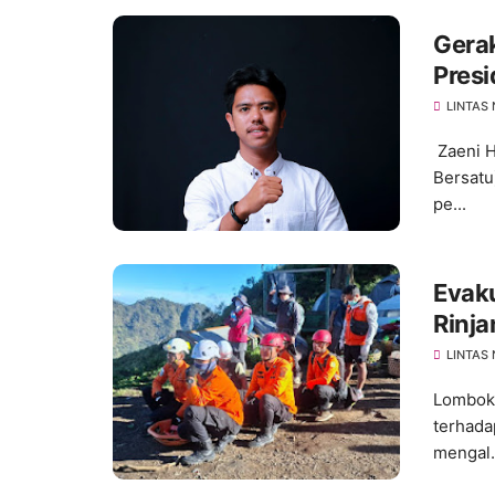
Gera
Pres
Perka
LINTAS
Zaeni H
Bersatu
pe...
Evaku
Rinja
LINTAS
Lombok 
terhada
mengal.