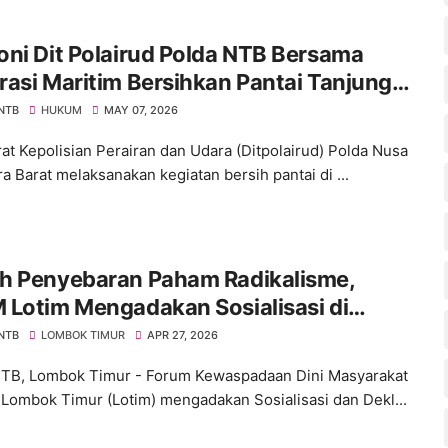
ni Dit Polairud Polda NTB Bersama
asi Maritim Bersihkan Pantai Tanjung
 NTB
HUKUM
MAY 07, 2026
rat Kepolisian Perairan dan Udara (Ditpolairud) Polda Nusa
a Barat melaksanakan kegiatan bersih pantai di ...
h Penyebaran Paham Radikalisme,
 Lotim Mengadakan Sosialisasi di
ok Pesantren
 NTB
LOMBOK TIMUR
APR 27, 2026
NTB, Lombok Timur - Forum Kewaspadaan Dini Masyarakat
Lombok Timur (Lotim) mengadakan Sosialisasi dan Dekl...