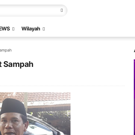
EWS
Wilayah
Sampah
at Sampah