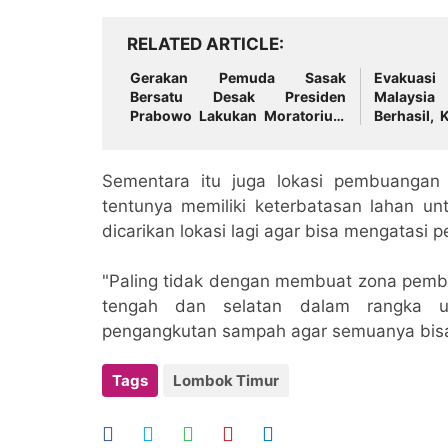
RELATED ARTICLE
Gerakan Pemuda Sasak
Evakuas
Bersatu Desak Presiden
Malaysia
Prabowo Lakukan Moratorium
Berhasil,
Perkara di Kejagung dan Polri
ke Bali
Sementara itu juga lokasi pembuangan s
tentunya memiliki keterbatasan lahan u
dicarikan lokasi lagi agar bisa mengatasi
"Paling tidak dengan membuat zona pembua
tengah dan selatan dalam rangka 
pengangkutan sampah agar semuanya bisa t
Tags
Lombok Timur