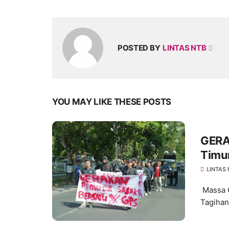
POSTED BY
LINTAS NTB
YOU MAY LIKE THESE POSTS
GERA
Timur
Bedak
LINTAS
Massa 
Tagihan