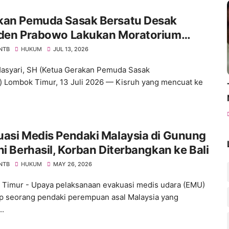
kan Pemuda Sasak Bersatu Desak
iden Prabowo Lakukan Moratorium
ra di Kejagung dan Polri
 NTB
HUKUM
JUL 13, 2026
asyari, SH (Ketua Gerakan Pemuda Sasak
) Lombok Timur, 13 Juli 2026 — Kisruh yang mencuat ke
asi Medis Pendaki Malaysia di Gunung
ni Berhasil, Korban Diterbangkan ke Bali
 NTB
HUKUM
MAY 26, 2026
Timur - Upaya pelaksanaan evakuasi medis udara (EMU)
p seorang pendaki perempuan asal Malaysia yang
..