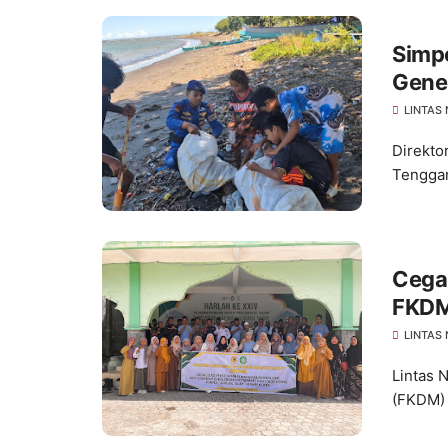
Simpo
Gener
Luar
LINTAS
Direkto
Tenggar
Cega
FKDM
Pond
LINTAS
Lintas 
(FKDM) 