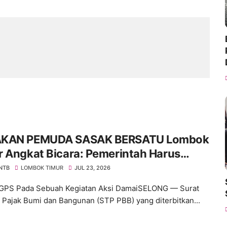
KAN PEMUDA SASAK BERSATU Lombok
 Angkat Bicara: Pemerintah Harus
an Diri dengan Pemerintah Kolonial
 NTB
LOMBOK TIMUR
JUL 23, 2026
GPS Pada Sebuah Kegiatan Aksi DamaiSELONG — Surat
 Pajak Bumi dan Bangunan (STP PBB) yang diterbitkan...