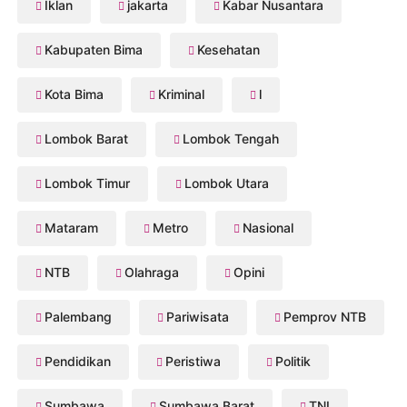
Iklan
jakarta
Kabar Nusantara
Kabupaten Bima
Kesehatan
Kota Bima
Kriminal
l
Lombok Barat
Lombok Tengah
Lombok Timur
Lombok Utara
Mataram
Metro
Nasional
NTB
Olahraga
Opini
Palembang
Pariwisata
Pemprov NTB
Pendidikan
Peristiwa
Politik
Sumbawa
Sumbawa Barat
TNI