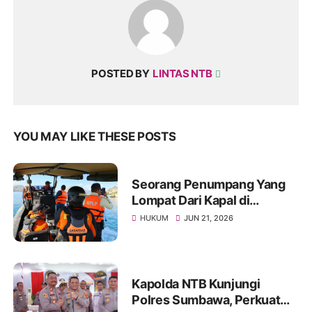
POSTED BY
LINTAS NTB
YOU MAY LIKE THESE POSTS
Seorang Penumpang Yang
Lompat Dari Kapal di
Perairan Poto Tano, Tim SAR
HUKUM
JUN 21, 2026
Di Terjunkan!
Kapolda NTB Kunjungi
Polres Sumbawa, Perkuat