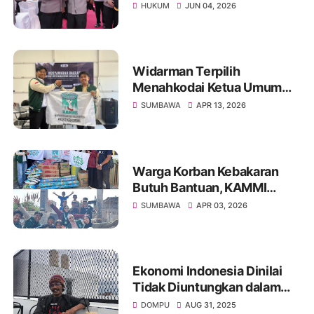
Pengawasan Internal dan
HUKUM
JUN 04, 2026
Tingkatkan Pelayanan
Masyarakat
Widarman Terpilih
Menahkodai Ketua Umum
KAMMI SUMBAWA Periode
SUMBAWA
APR 13, 2026
2026-2027
Warga Korban Kebakaran
Butuh Bantuan, KAMMI
Sumbawa Respon Cepat
SUMBAWA
APR 03, 2026
Ekonomi Indonesia Dinilai
Tidak Diuntungkan dalam
Perjanjian dengan Amerika,
DOMPU
AUG 31, 2025