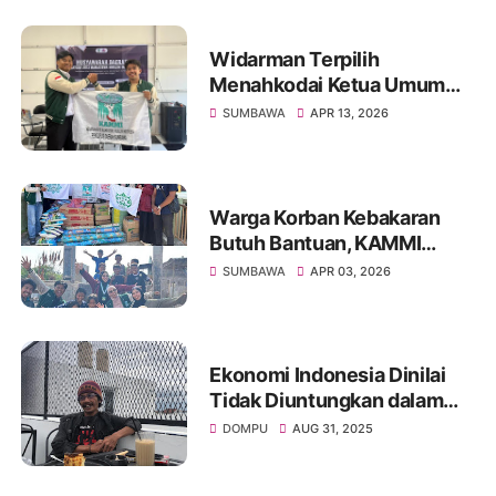
Masyarakat
Widarman Terpilih
Menahkodai Ketua Umum
KAMMI SUMBAWA Periode
SUMBAWA
APR 13, 2026
2026-2027
Warga Korban Kebakaran
Butuh Bantuan, KAMMI
Sumbawa Respon Cepat
SUMBAWA
APR 03, 2026
Ekonomi Indonesia Dinilai
Tidak Diuntungkan dalam
Perjanjian dengan Amerika,
DOMPU
AUG 31, 2025
Aktivis Angkat Bicara