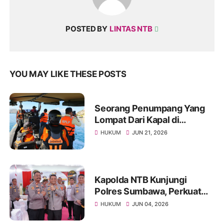
POSTED BY
LINTAS NTB
YOU MAY LIKE THESE POSTS
Seorang Penumpang Yang
Lompat Dari Kapal di
Perairan Poto Tano, Tim SAR
HUKUM
JUN 21, 2026
Di Terjunkan!
Kapolda NTB Kunjungi
Polres Sumbawa, Perkuat
Pengawasan Internal dan
HUKUM
JUN 04, 2026
Tingkatkan Pelayanan