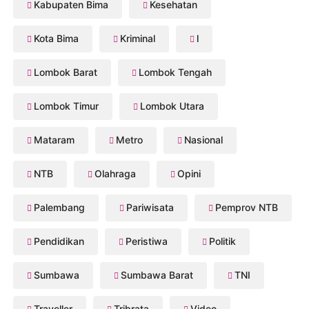
Kabupaten Bima
Kesehatan
Kota Bima
Kriminal
l
Lombok Barat
Lombok Tengah
Lombok Timur
Lombok Utara
Mataram
Metro
Nasional
NTB
Olahraga
Opini
Palembang
Pariwisata
Pemprov NTB
Pendidikan
Peristiwa
Politik
Sumbawa
Sumbawa Barat
TNI
Traveller
Tribrata
Video