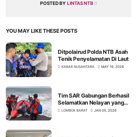
POSTED BY
LINTAS NTB
YOU MAY LIKE THESE POSTS
Ditpolairud Polda NTB Asah
Tenik Penyelamatan Di Laut
KABAR NUSANTARA
MAY 19, 2026
Tim SAR Gabungan Berhasil
Selamatkan Nelayan yang
Pingsan di Tengah Laut
LOMBOK BARAT
JAN 05, 2026