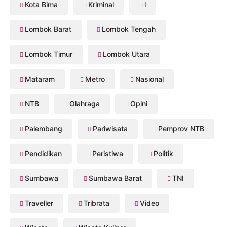
Kota Bima
Kriminal
l
Lombok Barat
Lombok Tengah
Lombok Timur
Lombok Utara
Mataram
Metro
Nasional
NTB
Olahraga
Opini
Palembang
Pariwisata
Pemprov NTB
Pendidikan
Peristiwa
Politik
Sumbawa
Sumbawa Barat
TNI
Traveller
Tribrata
Video