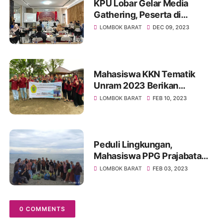
KPU Lobar Gelar Media
Gathering, Peserta di
Harapkan Turut Sukseskan
LOMBOK BARAT
DEC 09, 2023
Pemilu Tahun 2024
Mahasiswa KKN Tematik
Unram 2023 Berikan
Penyuluhan Pemanfaatan
LOMBOK BARAT
FEB 10, 2023
Sampah Organik Rumah
Tangga Menjadi POC
Peduli Lingkungan,
Mahasiswa PPG Prajabatan
UM Mataram Lakukan Aksi
LOMBOK BARAT
FEB 03, 2023
Nyata
0 COMMENTS