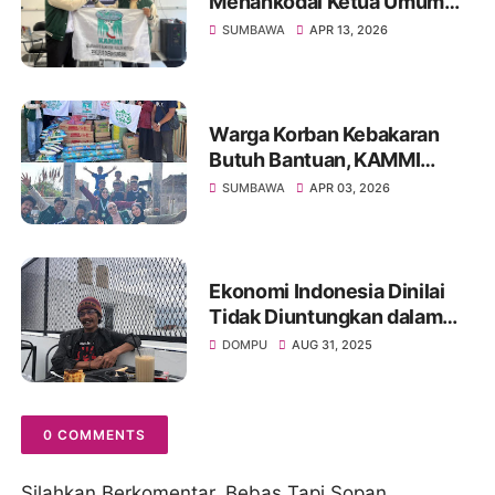
Menahkodai Ketua Umum
KAMMI SUMBAWA Periode
SUMBAWA
APR 13, 2026
2026-2027
Warga Korban Kebakaran
Butuh Bantuan, KAMMI
Sumbawa Respon Cepat
SUMBAWA
APR 03, 2026
Ekonomi Indonesia Dinilai
Tidak Diuntungkan dalam
Perjanjian dengan Amerika,
DOMPU
AUG 31, 2025
Aktivis Angkat Bicara
0 COMMENTS
Silahkan Berkomentar, Bebas Tapi Sopan.