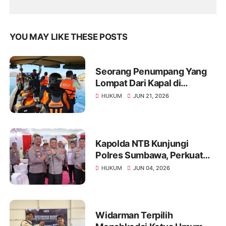
YOU MAY LIKE THESE POSTS
Seorang Penumpang Yang
Lompat Dari Kapal di
Perairan Poto Tano, Tim SAR
HUKUM
JUN 21, 2026
Di Terjunkan!
Kapolda NTB Kunjungi
Polres Sumbawa, Perkuat
Pengawasan Internal dan
HUKUM
JUN 04, 2026
Tingkatkan Pelayanan
Masyarakat
Widarman Terpilih