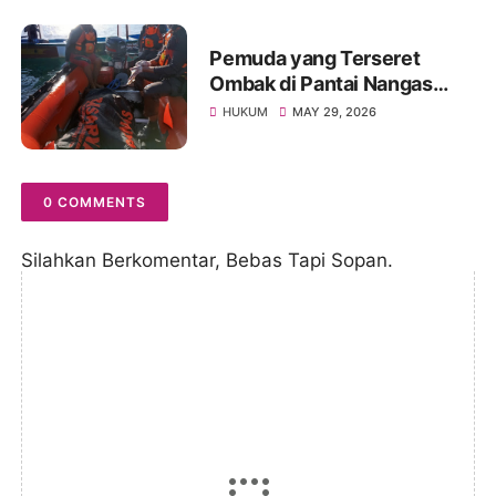
Lainnya Berlanjut
Pemuda yang Terseret
Ombak di Pantai Nangas
Lakey Ditemukan Meninggal
HUKUM
MAY 29, 2026
Dunia
0 COMMENTS
Silahkan Berkomentar, Bebas Tapi Sopan.