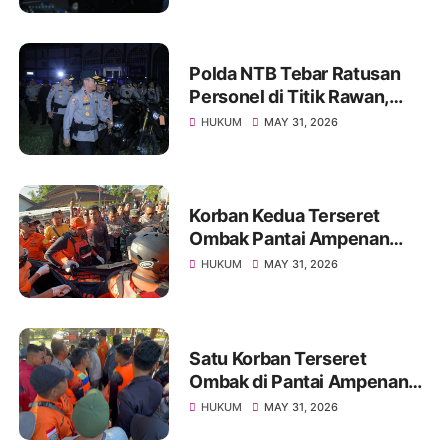
Polda NTB Tebar Ratusan
Personel di Titik Rawan,
Pastikan Masyarakat
HUKUM
MAY 31, 2026
Beraktivitas dengan Aman
Korban Kedua Terseret
Ombak Pantai Ampenan
Ditemukan Meninggal,
HUKUM
MAY 31, 2026
Operasi SAR Resmi Ditutup
Satu Korban Terseret
Ombak di Pantai Ampenan
Ditemukan Meninggal,
HUKUM
MAY 31, 2026
Pencarian Satu Korban