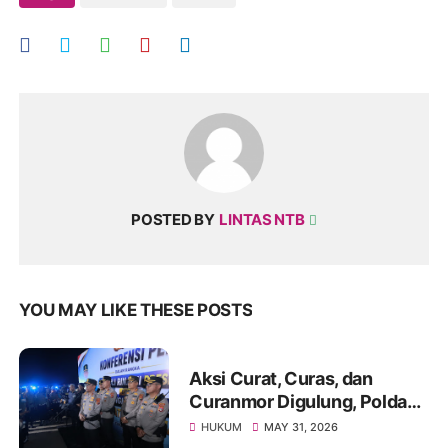
POSTED BY
LINTAS NTB
YOU MAY LIKE THESE POSTS
Aksi Curat, Curas, dan
Curanmor Digulung, Polda
NTB Sita Puluhan Kendaraan
HUKUM
MAY 31, 2026