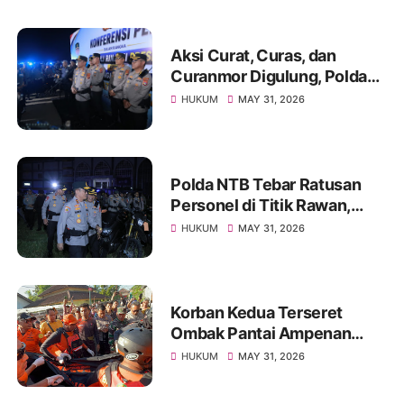
Aksi Curat, Curas, dan
Curanmor Digulung, Polda
NTB Sita Puluhan Kendaraan
HUKUM
MAY 31, 2026
Polda NTB Tebar Ratusan
Personel di Titik Rawan,
Pastikan Masyarakat
HUKUM
MAY 31, 2026
Beraktivitas dengan Aman
Korban Kedua Terseret
Ombak Pantai Ampenan
Ditemukan Meninggal,
HUKUM
MAY 31, 2026
Operasi SAR Resmi Ditutup