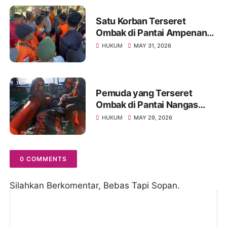
Satu Korban Terseret
Ombak di Pantai Ampenan
Ditemukan Meninggal,
HUKUM
MAY 31, 2026
Pencarian Satu Korban
Lainnya Berlanjut
Pemuda yang Terseret
Ombak di Pantai Nangas
Lakey Ditemukan Meninggal
HUKUM
MAY 29, 2026
Dunia
0 COMMENTS
Silahkan Berkomentar, Bebas Tapi Sopan.