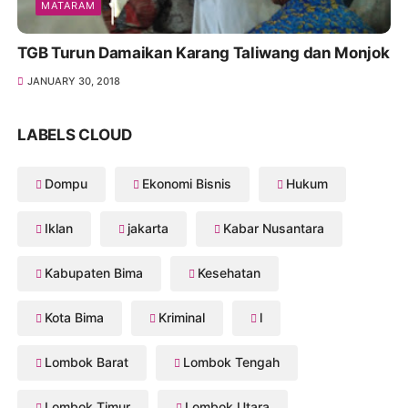
MATARAM
TGB Turun Damaikan Karang Taliwang dan Monjok
JANUARY 30, 2018
LABELS CLOUD
Dompu
Ekonomi Bisnis
Hukum
Iklan
jakarta
Kabar Nusantara
Kabupaten Bima
Kesehatan
Kota Bima
Kriminal
l
Lombok Barat
Lombok Tengah
Lombok Timur
Lombok Utara