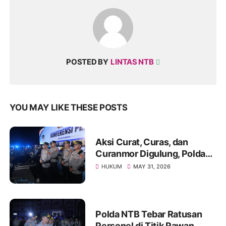
POSTED BY
LINTAS NTB
YOU MAY LIKE THESE POSTS
Aksi Curat, Curas, dan
Curanmor Digulung, Polda
NTB Sita Puluhan Kendaraan
HUKUM
MAY 31, 2026
Polda NTB Tebar Ratusan
Personel di Titik Rawan,