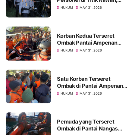
Pastikan Masyarakat
HUKUM
MAY 31, 2026
Beraktivitas dengan Aman
Korban Kedua Terseret
Ombak Pantai Ampenan
Ditemukan Meninggal,
HUKUM
MAY 31, 2026
Operasi SAR Resmi Ditutup
Satu Korban Terseret
Ombak di Pantai Ampenan
Ditemukan Meninggal,
HUKUM
MAY 31, 2026
Pencarian Satu Korban
Lainnya Berlanjut
Pemuda yang Terseret
Ombak di Pantai Nangas