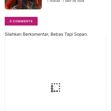
Lakey Ditemukan Meninggal
HUKUM
MAY 29, 2026
Dunia
0 COMMENTS
Silahkan Berkomentar, Bebas Tapi Sopan.