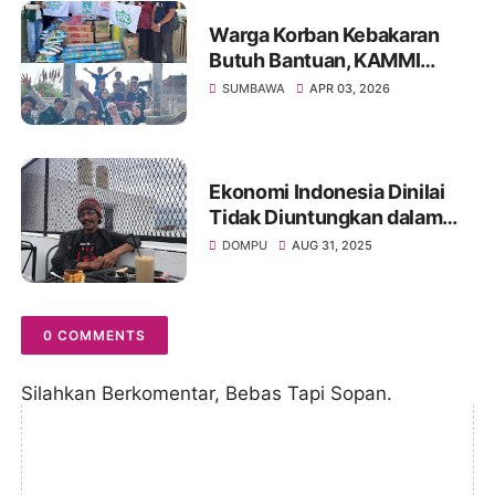
Warga Korban Kebakaran
Butuh Bantuan, KAMMI
Sumbawa Respon Cepat
SUMBAWA
APR 03, 2026
Ekonomi Indonesia Dinilai
Tidak Diuntungkan dalam
Perjanjian dengan Amerika,
DOMPU
AUG 31, 2025
Aktivis Angkat Bicara
0 COMMENTS
Silahkan Berkomentar, Bebas Tapi Sopan.