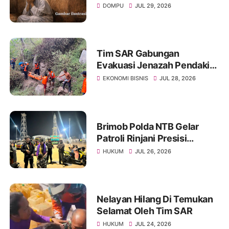
Pencabulan Di Tangani
DOMPU
JUL 29, 2026
Secara Transparan
Tim SAR Gabungan
Evakuasi Jenazah Pendaki
yang Jatuh di Rinjani
EKONOMI BISNIS
JUL 28, 2026
Brimob Polda NTB Gelar
Patroli Rinjani Presisi
Serentak, Perkuat
HUKUM
JUL 26, 2026
Keamanan di Seluruh
Wilayah
Nelayan Hilang Di Temukan
Selamat Oleh Tim SAR
HUKUM
JUL 24, 2026