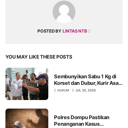
POSTED BY
LINTAS NTB
YOU MAY LIKE THESE POSTS
Sembunyikan Sabu 1 Kg di
Korset dan Dubur, Kurir Asal
Malaysia Diringkus BNNP
HUKUM
JUL 30, 2026
NTB
Polres Dompu Pastikan
Penanganan Kasus