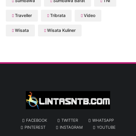
Sumbawa
Sumbawa Barat
TNI
Traveller
Tribrata
Video
Wisata
Wisata Kuliner
FACEBOOK
TWITTER
WHATSAPP
PINTEREST
INSTAGRAM
YOUTUBE