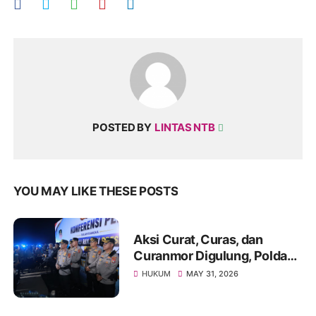
POSTED BY
LINTAS NTB
YOU MAY LIKE THESE POSTS
Aksi Curat, Curas, dan
Curanmor Digulung, Polda
NTB Sita Puluhan Kendaraan
HUKUM
MAY 31, 2026