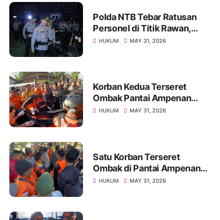
Polda NTB Tebar Ratusan
Personel di Titik Rawan,
Pastikan Masyarakat
HUKUM
MAY 31, 2026
Beraktivitas dengan Aman
Korban Kedua Terseret
Ombak Pantai Ampenan
Ditemukan Meninggal,
HUKUM
MAY 31, 2026
Operasi SAR Resmi Ditutup
Satu Korban Terseret
Ombak di Pantai Ampenan
Ditemukan Meninggal,
HUKUM
MAY 31, 2026
Pencarian Satu Korban
Lainnya Berlanjut