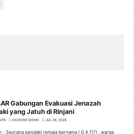
a
SAR Gabungan Evakuasi Jenazah
ki yang Jatuh di Rinjani
 NTB
EKONOMI BISNIS
JUL 28, 2026
 - Seorang pendaki remaja bernama I G A (17) , warga