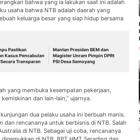
nerangkan bahwa yang ia lakukan saat ini adalah
aku usaha bahwa NTB adalah daerah yang
sebuah keluarga besar yang siap hidup bersama
mpu Pastikan
Mantan Presiden BEM dan
n Kasus Pencabulan
Magister Unram Pimpin DPRt
 Secara Transparan
PSI Desa Semoyang
lah yang membuka kesempatan pekerjaan,
emiskinan dan lain-lain,” ujarnya.
unjungan dua pelaku usaha ini berbuah manis.
n dan rencananya untuk berbisnis di NTB. Salah
stralia di NTB. Sebagai uji coba, rencananya
dan digemukkan di NTB. BPT HMT Serading dan