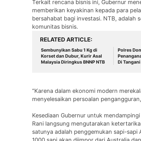
Terkait rencana bisnis ini, Gubernur me
memberikan keyakinan kepada para pel
bersahabat bagi investasi. NTB, adalah 
komunitas bisnis.
RELATED ARTICLE
Sembunyikan Sabu 1 Kg di
Polres Do
Korset dan Dubur, Kurir Asal
Penangana
Malaysia Diringkus BNNP NTB
Di Tangani
“Karena dalam ekonomi modern mereka
menyelesaikan persoalan pengangguran, k
Kesediaan Gubernur untuk mendampingi k
Rani langsung mengutarakan ketertarika
satunya adalah penggemukan sapi-sapi Au
1000 sapi akan diimpor dari Australia 