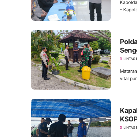
Kapolda
- Kapold
Polda
Seng
LINTAS
Mataram
vital pa
Kapal
KSOP
LINTAS