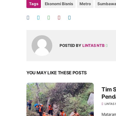
Tags
Ekonomi Bisnis
Metro
Sumbaw
POSTED BY
LINTAS NTB
YOU MAY LIKE THESE POSTS
Tim 
Penda
LINTAS
Mataram