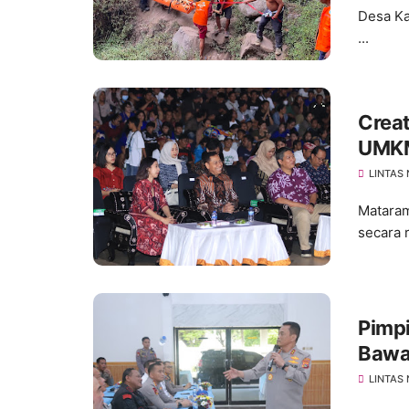
Desa Ka
...
Creat
UMKM
LINTAS
Mataram
secara 
Pimpi
Bawa 
LINTAS