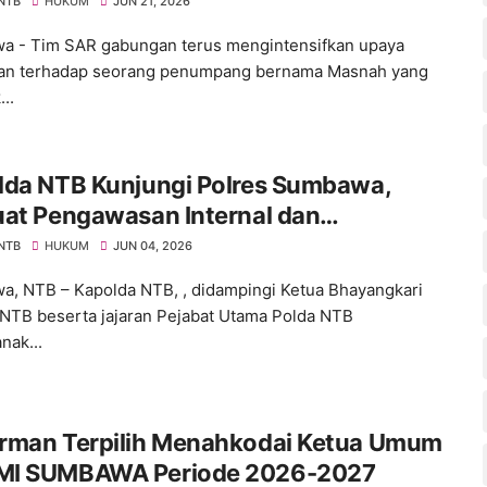
nkan!
 NTB
HUKUM
JUN 21, 2026
 - Tim SAR gabungan terus mengintensifkan upaya
ian terhadap seorang penumpang bernama Masnah yang
...
lda NTB Kunjungi Polres Sumbawa,
uat Pengawasan Internal dan
katkan Pelayanan Masyarakat
 NTB
HUKUM
JUN 04, 2026
, NTB – Kapolda NTB, , didampingi Ketua Bhayangkari
NTB beserta jajaran Pejabat Utama Polda NTB
nak...
rman Terpilih Menahkodai Ketua Umum
I SUMBAWA Periode 2026-2027