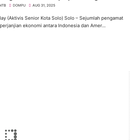
ka, Aktivis Angkat Bicara
 NTB
DOMPU
AUG 31, 2025
lay (Aktivis Senior Kota Solo) Solo – Sejumlah pengamat
 perjanjian ekonomi antara Indonesia dan Amer...