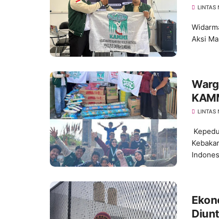
LINTAS
Widarma
Aksi Ma
Warg
KAMM
LINTAS
Kepedu
Kebakar
Indonesi
Ekono
Diun