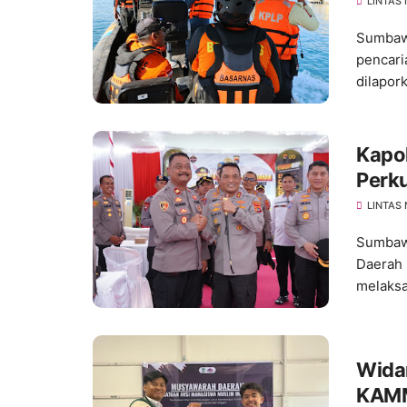
Terju
LINTAS
Sumbawa
pencar
dilapork
Kapo
Perk
Ting
LINTAS
Sumbawa
Daerah 
melaksa
Wida
KAMM