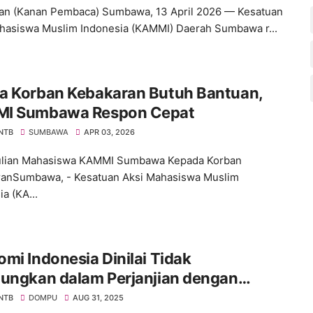
n (Kanan Pembaca) Sumbawa, 13 April 2026 — Kesatuan
hasiswa Muslim Indonesia (KAMMI) Daerah Sumbawa r...
a Korban Kebakaran Butuh Bantuan,
I Sumbawa Respon Cepat
 NTB
SUMBAWA
APR 03, 2026
lian Mahasiswa KAMMI Sumbawa Kepada Korban
anSumbawa, - Kesatuan Aksi Mahasiswa Muslim
a (KA...
mi Indonesia Dinilai Tidak
tungkan dalam Perjanjian dengan
ka, Aktivis Angkat Bicara
 NTB
DOMPU
AUG 31, 2025