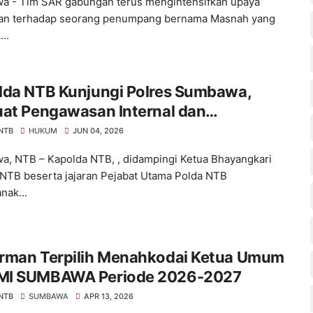
 - Tim SAR gabungan terus mengintensifkan upaya
ian terhadap seorang penumpang bernama Masnah yang
...
lda NTB Kunjungi Polres Sumbawa,
uat Pengawasan Internal dan
katkan Pelayanan Masyarakat
 NTB
HUKUM
JUN 04, 2026
, NTB – Kapolda NTB, , didampingi Ketua Bhayangkari
NTB beserta jajaran Pejabat Utama Polda NTB
nak...
rman Terpilih Menahkodai Ketua Umum
I SUMBAWA Periode 2026-2027
 NTB
SUMBAWA
APR 13, 2026