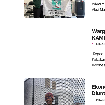
Widarma
Aksi Ma
Warg
KAMM
LINTAS
Kepedu
Kebakar
Indonesi
Ekono
Diun
Ameri
LINTAS