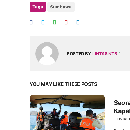
Tags
Sumbawa
POSTED BY
LINTAS NTB
YOU MAY LIKE THESE POSTS
Seor
Kapal
Terju
LINTAS