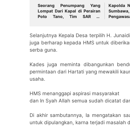
Seorang Penumpang Yang
Kapolda N
Lompat Dari Kapal di Perairan
Sumba
Poto Tano, Tim SAR Di
Pengawa
Terjunkan!
Tingka
Masyaraka
Selanjutnya Kepala Desa terpilih H. Junai
juga berharap kepada HMS untuk diberik
serba guna.
Kades juga meminta dibangunkan bendu
permintaan dari Hartati yang mewakili ka
usaha.
HMS menanggapi aspirasi masyarakat
dan In Syah Allah semua sudah dicatat dan
Di akhir sambutannya, Ia mengatakan s
untuk dipulangkan, karna terjadi masalah