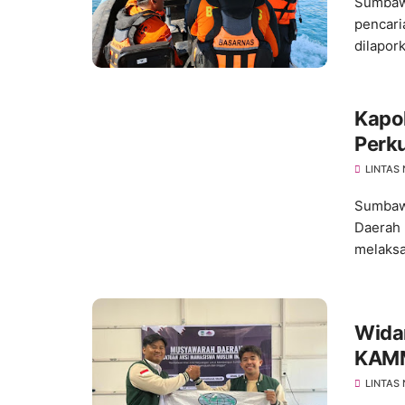
Sumbawa
pencar
dilapork
Kapo
Perk
Ting
LINTAS
Sumbawa
Daerah 
melaksa
Wida
KAMM
LINTAS