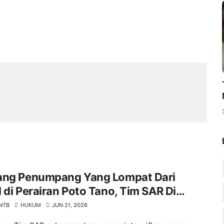
ang Penumpang Yang Lompat Dari
 di Perairan Poto Tano, Tim SAR Di
nkan!
 NTB
HUKUM
JUN 21, 2026