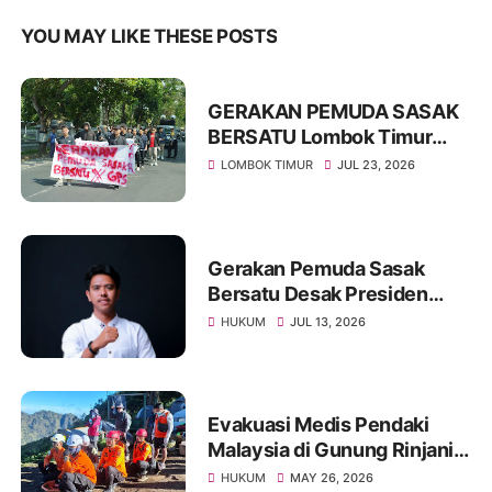
YOU MAY LIKE THESE POSTS
GERAKAN PEMUDA SASAK
BERSATU Lombok Timur
Angkat Bicara: Pemerintah
LOMBOK TIMUR
JUL 23, 2026
Harus Bedakan Diri dengan
Pemerintah Kolonial
Gerakan Pemuda Sasak
Bersatu Desak Presiden
Prabowo Lakukan
HUKUM
JUL 13, 2026
Moratorium Perkara di
Kejagung dan Polri
Evakuasi Medis Pendaki
Malaysia di Gunung Rinjani
Berhasil, Korban
HUKUM
MAY 26, 2026