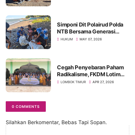
Diterbangkan ke Bali
Simponi Dit Polairud Polda
NTB Bersama Generasi
Maritim Bersihkan Pantai
HUKUM
MAY 07, 2026
Tanjung Luar
Cegah Penyebaran Paham
Radikalisme, FKDM Lotim
Mengadakan Sosialisasi di
LOMBOK TIMUR
APR 27, 2026
Pondok Pesantren
0 COMMENTS
Silahkan Berkomentar, Bebas Tapi Sopan.