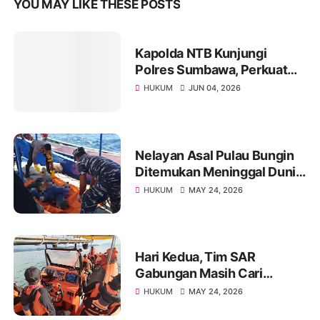
YOU MAY LIKE THESE POSTS
Kapolda NTB Kunjungi
Polres Sumbawa, Perkuat
Pengawasan Internal dan
HUKUM
JUN 04, 2026
Tingkatkan Pelayanan
Masyarakat
Nelayan Asal Pulau Bungin
Ditemukan Meninggal Dunia
di Pantai Kertasari
HUKUM
MAY 24, 2026
Hari Kedua, Tim SAR
Gabungan Masih Cari
Nelayan Lansia yang Hilang
HUKUM
MAY 24, 2026
di Sumbawa