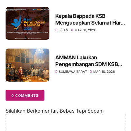
Kepala Bappeda KSB
Mengucapkan Selamat Hari
Pendidikan Nasional 2026
IKLAN
MAY 01, 2026
AMMAN Lakukan
Pengembangan SDM KSB
Melalui Program Beasiswa
SUMBAWA BARAT
MAR 18, 2026
Vokasi AMMAN Scholars
0 COMMENTS
Silahkan Berkomentar, Bebas Tapi Sopan.