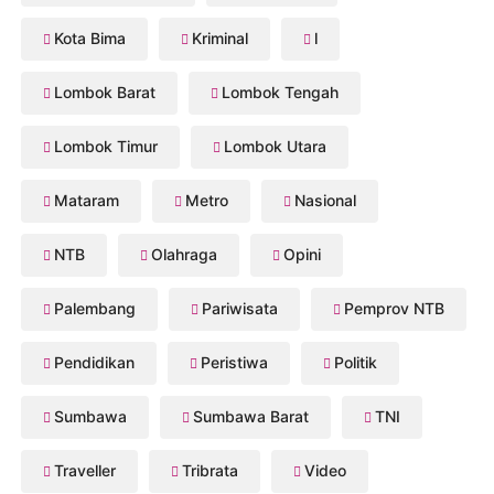
Kota Bima
Kriminal
l
Lombok Barat
Lombok Tengah
Lombok Timur
Lombok Utara
Mataram
Metro
Nasional
NTB
Olahraga
Opini
Palembang
Pariwisata
Pemprov NTB
Pendidikan
Peristiwa
Politik
Sumbawa
Sumbawa Barat
TNI
Traveller
Tribrata
Video