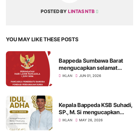
POSTED BY
LINTAS NTB
YOU MAY LIKE THESE POSTS
Bappeda Sumbawa Barat
mengucapkan selamat
memperingati Hari Lahir
IKLAN
JUN 01, 2026
Pancasila
Kepala Bappeda KSB Suhadi,
SP., M. Si mengucapkan
selamat hari raya Idul Adha
IKLAN
MAY 26, 2026
1447 H/2026 M