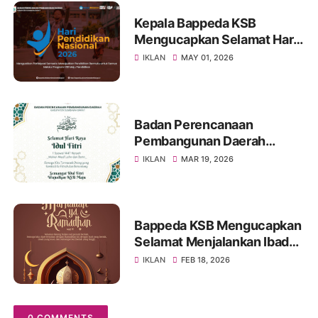
Kepala Bappeda KSB
Mengucapkan Selamat Hari
Pendidikan Nasional 2026
IKLAN
MAY 01, 2026
Badan Perencanaan
Pembangunan Daerah
(Bappeda) KSB
IKLAN
MAR 19, 2026
Mengucapkan Selamat Hari
Raya Idul Fitri 1447 H
Bappeda KSB Mengucapkan
Selamat Menjalankan Ibadah
Puasa 1447 H
IKLAN
FEB 18, 2026
0 COMMENTS