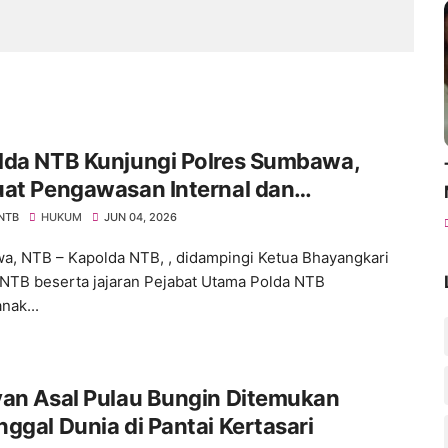
lda NTB Kunjungi Polres Sumbawa,
uat Pengawasan Internal dan
katkan Pelayanan Masyarakat
 NTB
HUKUM
JUN 04, 2026
, NTB – Kapolda NTB, , didampingi Ketua Bhayangkari
NTB beserta jajaran Pejabat Utama Polda NTB
nak...
yan Asal Pulau Bungin Ditemukan
ggal Dunia di Pantai Kertasari