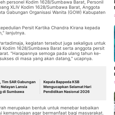
oleh personel Kodim 1628/Sumbawa Barat, Personil
abang XLIV Kodim 1628/Sumbawa Barat, Anggota
ota Gabungan Organisasi Wanita (GOW) Kabupaten
kepedulian Persit Kartika Chandra Kirana kepada
" lanjutnya.
 Partadimaja, kegiatan tersebut juga sekaligus untuk
N Kodim 1628/Sumbawa Barat serta anggota persit
rat. "Harapannya semoga pada ulang tahun ke-
 sukses di masa yang akan datang," ucapnya.
a, Tim SAR Gabungan
Kepala Bappeda KSB
 Nelayan Lansia
Mengucapkan Selamat Hari
ng di Sumbawa
Pendidikan Nasional 2026
arah merupakan bentuk untuk menebar kebaikan
i kemanusiaan agar bermanfaat bagi masyarakat.