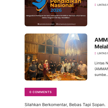
LINTAS
AMMA
Mela
Scho
LINTAS
Lintas 
(AMMAN
sumbe..
0 COMMENTS
Silahkan Berkomentar, Bebas Tapi Sopan.