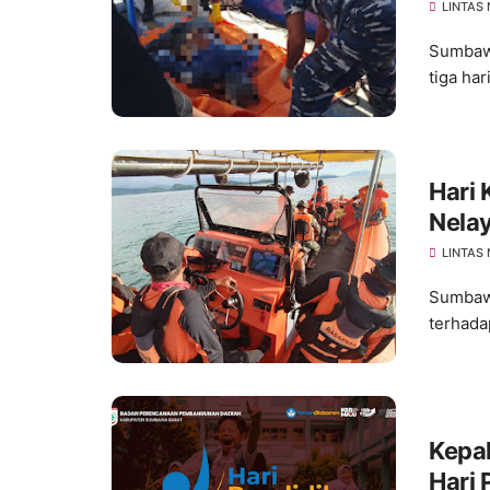
LINTAS
Sumbawa
tiga ha
Hari
Nela
LINTAS
Sumbawa
terhada
Kepa
Hari 