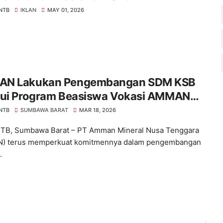
 NTB
IKLAN
MAY 01, 2026
N Lakukan Pengembangan SDM KSB
lui Program Beasiswa Vokasi AMMAN
lars
 NTB
SUMBAWA BARAT
MAR 18, 2026
NTB, Sumbawa Barat – PT Amman Mineral Nusa Tenggara
) terus memperkuat komitmennya dalam pengembangan
.