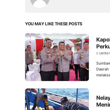
YOU MAY LIKE THESE POSTS
Kapo
Perk
Ting
LINTAS
Sumbawa
Daerah 
melaksa
Nela
Menin