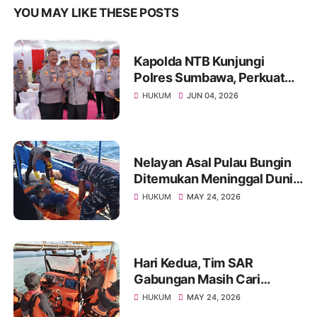
YOU MAY LIKE THESE POSTS
Kapolda NTB Kunjungi
Polres Sumbawa, Perkuat
Pengawasan Internal dan
HUKUM
JUN 04, 2026
Tingkatkan Pelayanan
Masyarakat
Nelayan Asal Pulau Bungin
Ditemukan Meninggal Dunia
di Pantai Kertasari
HUKUM
MAY 24, 2026
Hari Kedua, Tim SAR
Gabungan Masih Cari
Nelayan Lansia yang Hilang
HUKUM
MAY 24, 2026
di Sumbawa