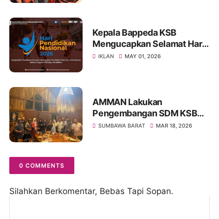
Kepala Bappeda KSB
Mengucapkan Selamat Hari
Pendidikan Nasional 2026
IKLAN
MAY 01, 2026
AMMAN Lakukan
Pengembangan SDM KSB
Melalui Program Beasiswa
SUMBAWA BARAT
MAR 18, 2026
Vokasi AMMAN Scholars
0 COMMENTS
Silahkan Berkomentar, Bebas Tapi Sopan.