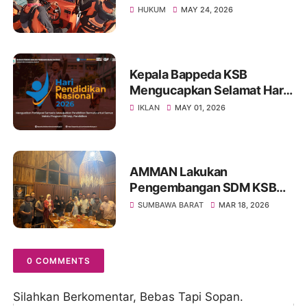
Nelayan Lansia yang Hilang
HUKUM
MAY 24, 2026
di Sumbawa
Kepala Bappeda KSB
Mengucapkan Selamat Hari
Pendidikan Nasional 2026
IKLAN
MAY 01, 2026
AMMAN Lakukan
Pengembangan SDM KSB
Melalui Program Beasiswa
SUMBAWA BARAT
MAR 18, 2026
Vokasi AMMAN Scholars
0 COMMENTS
Silahkan Berkomentar, Bebas Tapi Sopan.