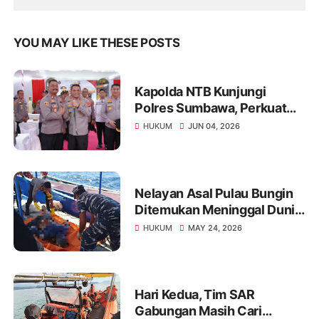
YOU MAY LIKE THESE POSTS
Kapolda NTB Kunjungi
Polres Sumbawa, Perkuat
Pengawasan Internal dan
HUKUM
JUN 04, 2026
Tingkatkan Pelayanan
Masyarakat
Nelayan Asal Pulau Bungin
Ditemukan Meninggal Dunia
di Pantai Kertasari
HUKUM
MAY 24, 2026
Hari Kedua, Tim SAR
Gabungan Masih Cari