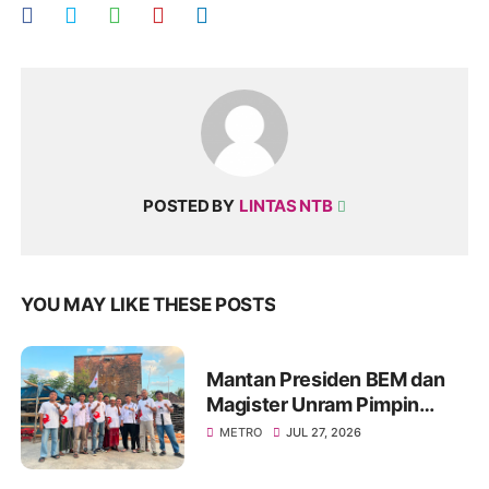
POSTED BY
LINTAS NTB
YOU MAY LIKE THESE POSTS
Mantan Presiden BEM dan
Magister Unram Pimpin
DPRt PSI Desa Semoyang
METRO
JUL 27, 2026