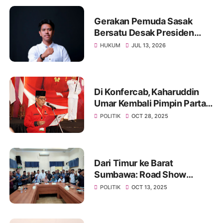
Gerakan Pemuda Sasak
Bersatu Desak Presiden
Prabowo Lakukan
HUKUM
JUL 13, 2026
Moratorium Perkara di
Kejagung dan Polri
Di Konfercab, Kaharuddin
Umar Kembali Pimpin Partai
Moncong Putih KSB
POLITIK
OCT 28, 2025
Dari Timur ke Barat
Sumbawa: Road Show
Presidium Aliansi PPS Bawa
POLITIK
OCT 13, 2025
Suara Pemda Dukung
Pemekaran