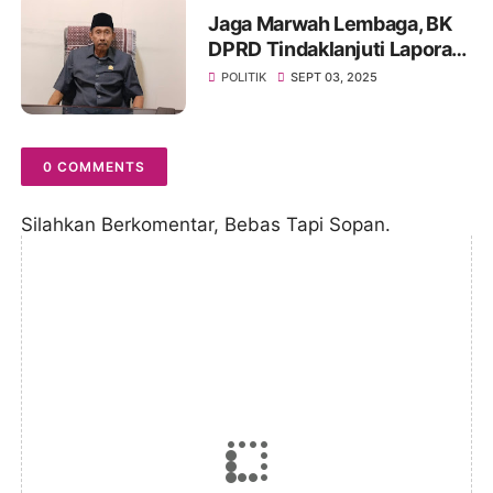
Jaga Marwah Lembaga, BK
DPRD Tindaklanjuti Laporan
dan Hasil Evaluasi Terkait
POLITIK
SEPT 03, 2025
Etik
0 COMMENTS
Silahkan Berkomentar, Bebas Tapi Sopan.