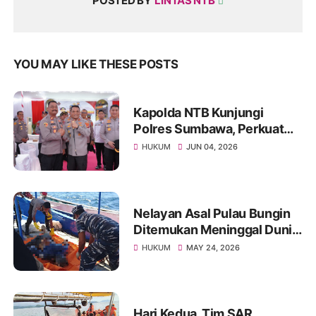
POSTED BY
LINTAS NTB
YOU MAY LIKE THESE POSTS
Kapolda NTB Kunjungi
Polres Sumbawa, Perkuat
Pengawasan Internal dan
HUKUM
JUN 04, 2026
Tingkatkan Pelayanan
Masyarakat
Nelayan Asal Pulau Bungin
Ditemukan Meninggal Dunia
di Pantai Kertasari
HUKUM
MAY 24, 2026
Hari Kedua, Tim SAR