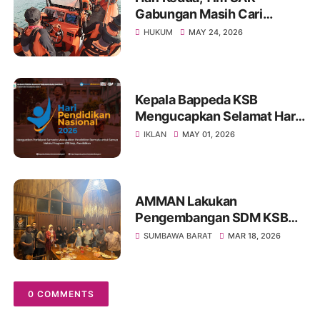
Gabungan Masih Cari
Nelayan Lansia yang Hilang
HUKUM
MAY 24, 2026
di Sumbawa
Kepala Bappeda KSB
Mengucapkan Selamat Hari
Pendidikan Nasional 2026
IKLAN
MAY 01, 2026
AMMAN Lakukan
Pengembangan SDM KSB
Melalui Program Beasiswa
SUMBAWA BARAT
MAR 18, 2026
Vokasi AMMAN Scholars
0 COMMENTS