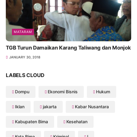
MATARAM
TGB Turun Damaikan Karang Taliwang dan Monjok
JANUARY 30, 2018
LABELS CLOUD
Dompu
Ekonomi Bisnis
Hukum
Iklan
jakarta
Kabar Nusantara
Kabupaten Bima
Kesehatan
Kota Bima
Kriminal
l