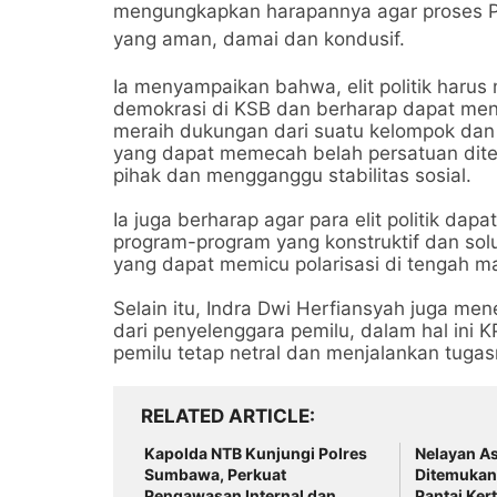
mengungkapkan harapannya agar proses P
yang aman, damai dan kondusif.
Ia menyampaikan bahwa, elit politik haru
demokrasi di KSB dan berharap dapat meng
meraih dukungan dari suatu kelompok dan
yang dapat memecah belah persatuan dit
pihak dan mengganggu stabilitas sosial.
Ia juga berharap agar para elit politik d
program-program yang konstruktif dan sol
yang dapat memicu polarisasi di tengah m
Selain itu, Indra Dwi Herfiansyah juga me
dari penyelenggara pemilu, dalam hal ini
pemilu tetap netral dan menjalankan tugas
RELATED ARTICLE
Kapolda NTB Kunjungi Polres
Nelayan As
Sumbawa, Perkuat
Ditemukan
Pengawasan Internal dan
Pantai Kert