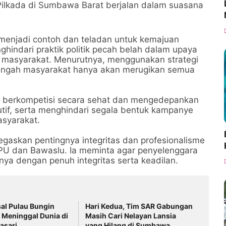
ilkada di Sumbawa Barat berjalan dalam suasana
s menjadi contoh dan teladan untuk kemajuan
hindari praktik politik pecah belah dalam upaya
 masyarakat. Menurutnya, menggunakan strategi
engah masyarakat hanya akan merugikan semua
apat berkompetisi secara sehat dan mengedepankan
utif, serta menghindari segala bentuk kampanye
asyarakat.
negaskan pentingnya integritas dan profesionalisme
 KPU dan Bawaslu. Ia meminta agar penyelenggara
nya dengan penuh integritas serta keadilan.
al Pulau Bungin
Hari Kedua, Tim SAR Gabungan
 Meninggal Dunia di
Masih Cari Nelayan Lansia
asari
yang Hilang di Sumbawa