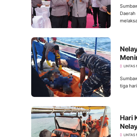
Sumbawa
Daerah 
melaksa
Nela
Menin
LINTAS
Sumbawa
tiga ha
Hari
Nela
LINTAS