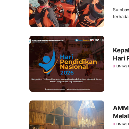
Sumbawa
terhada
Kepa
Hari 
LINTAS
AMMA
Mela
Scho
LINTAS