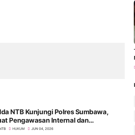
lda NTB Kunjungi Polres Sumbawa,
uat Pengawasan Internal dan
katkan Pelayanan Masyarakat
 NTB
HUKUM
JUN 04, 2026