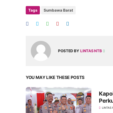
Tags
Sumbawa Barat
POSTED BY
LINTAS NTB
YOU MAY LIKE THESE POSTS
Kapo
Perk
Ting
LINTAS