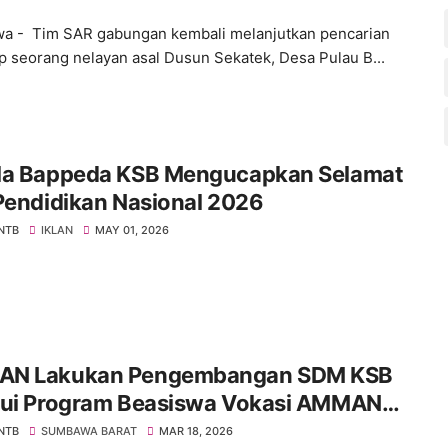
 - Tim SAR gabungan kembali melanjutkan pencarian
p seorang nelayan asal Dusun Sekatek, Desa Pulau B...
la Bappeda KSB Mengucapkan Selamat
Pendidikan Nasional 2026
 NTB
IKLAN
MAY 01, 2026
N Lakukan Pengembangan SDM KSB
lui Program Beasiswa Vokasi AMMAN
lars
 NTB
SUMBAWA BARAT
MAR 18, 2026