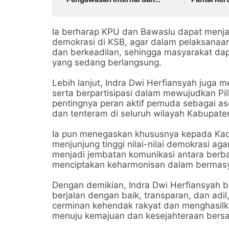
Tingkatkan Pelayanan
Masyarakat
Ia berharap KPU dan Bawaslu dapat menj
demokrasi di KSB, agar dalam pelaksanaan 
dan berkeadilan, sehingga masyarakat d
yang sedang berlangsung.
Lebih lanjut, Indra Dwi Herfiansyah juga 
serta berpartisipasi dalam mewujudkan P
pentingnya peran aktif pemuda sebagai a
dan tenteram di seluruh wilayah Kabupat
Ia pun menegaskan khususnya kepada Kad
menjunjung tinggi nilai-nilai demokrasi a
menjadi jembatan komunikasi antara berb
menciptakan keharmonisan dalam bermasy
Dengan demikian, Indra Dwi Herfiansyah 
berjalan dengan baik, transparan, dan adil
cerminan kehendak rakyat dan menghasi
menuju kemajuan dan kesejahteraan bers