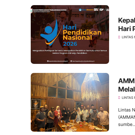
Kepa
Hari 
LINTAS
AMMA
Mela
Scho
LINTAS
Lintas 
(AMMAN
sumbe..