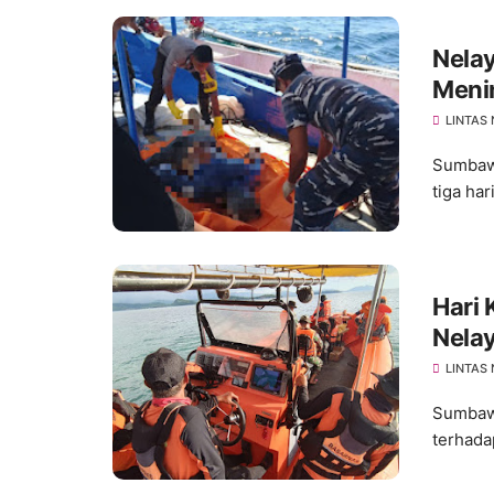
Nela
Menin
LINTAS
Sumbawa
tiga ha
Hari
Nela
LINTAS
Sumbawa
terhada