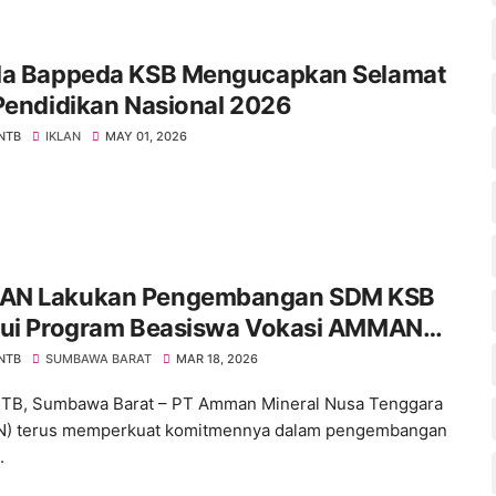
la Bappeda KSB Mengucapkan Selamat
Pendidikan Nasional 2026
 NTB
IKLAN
MAY 01, 2026
N Lakukan Pengembangan SDM KSB
lui Program Beasiswa Vokasi AMMAN
lars
 NTB
SUMBAWA BARAT
MAR 18, 2026
NTB, Sumbawa Barat – PT Amman Mineral Nusa Tenggara
) terus memperkuat komitmennya dalam pengembangan
.