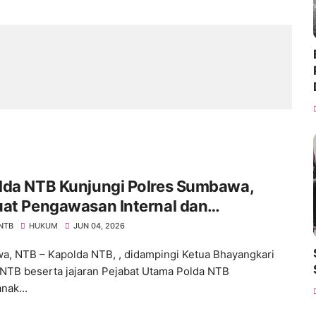
lda NTB Kunjungi Polres Sumbawa,
uat Pengawasan Internal dan
katkan Pelayanan Masyarakat
 NTB
HUKUM
JUN 04, 2026
, NTB – Kapolda NTB, , didampingi Ketua Bhayangkari
NTB beserta jajaran Pejabat Utama Polda NTB
nak...