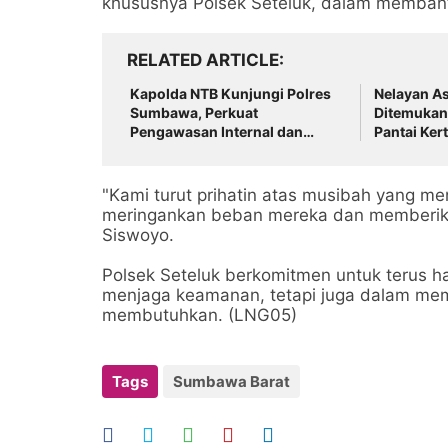
khususnya Polsek Seteluk, dalam memban
RELATED ARTICLE
Kapolda NTB Kunjungi Polres
Nelayan As
Sumbawa, Perkuat
Ditemukan
Pengawasan Internal dan
Pantai Kert
Tingkatkan Pelayanan
Masyarakat
"Kami turut prihatin atas musibah yang me
meringankan beban mereka dan memberika
Siswoyo.
Polsek Seteluk berkomitmen untuk terus h
menjaga keamanan, tetapi juga dalam mem
membutuhkan. (LNG05)
Tags
Sumbawa Barat