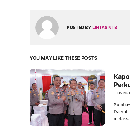
POSTED BY
LINTAS NTB
YOU MAY LIKE THESE POSTS
Kapo
Perk
Ting
LINTAS
Sumbawa
Daerah 
melaksa