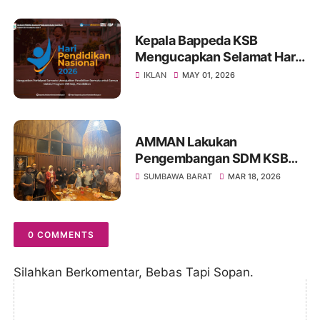
Kepala Bappeda KSB
Mengucapkan Selamat Hari
Pendidikan Nasional 2026
IKLAN
MAY 01, 2026
AMMAN Lakukan
Pengembangan SDM KSB
Melalui Program Beasiswa
SUMBAWA BARAT
MAR 18, 2026
Vokasi AMMAN Scholars
0 COMMENTS
Silahkan Berkomentar, Bebas Tapi Sopan.