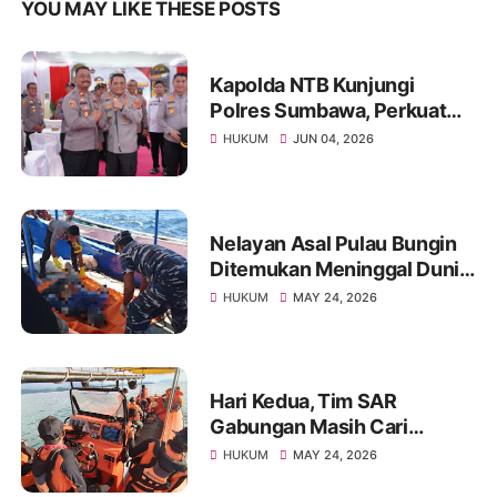
YOU MAY LIKE THESE POSTS
Kapolda NTB Kunjungi
Polres Sumbawa, Perkuat
Pengawasan Internal dan
HUKUM
JUN 04, 2026
Tingkatkan Pelayanan
Masyarakat
Nelayan Asal Pulau Bungin
Ditemukan Meninggal Dunia
di Pantai Kertasari
HUKUM
MAY 24, 2026
Hari Kedua, Tim SAR
Gabungan Masih Cari
Nelayan Lansia yang Hilang
HUKUM
MAY 24, 2026
di Sumbawa