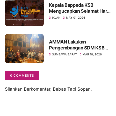
Kepala Bappeda KSB
Mengucapkan Selamat Hari
Pendidikan Nasional 2026
IKLAN
MAY 01, 2026
AMMAN Lakukan
Pengembangan SDM KSB
Melalui Program Beasiswa
SUMBAWA BARAT
MAR 18, 2026
Vokasi AMMAN Scholars
0 COMMENTS
Silahkan Berkomentar, Bebas Tapi Sopan.