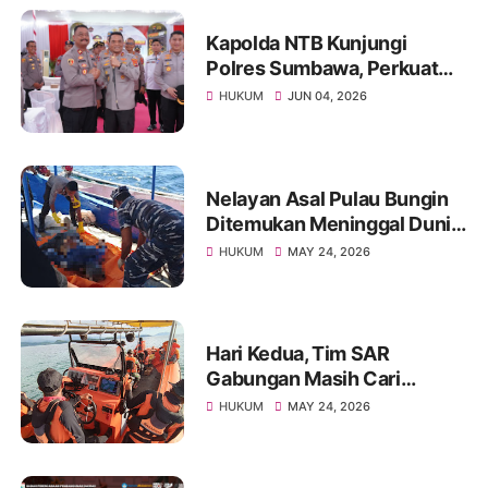
Kapolda NTB Kunjungi
Polres Sumbawa, Perkuat
Pengawasan Internal dan
HUKUM
JUN 04, 2026
Tingkatkan Pelayanan
Masyarakat
Nelayan Asal Pulau Bungin
Ditemukan Meninggal Dunia
di Pantai Kertasari
HUKUM
MAY 24, 2026
Hari Kedua, Tim SAR
Gabungan Masih Cari
Nelayan Lansia yang Hilang
HUKUM
MAY 24, 2026
di Sumbawa