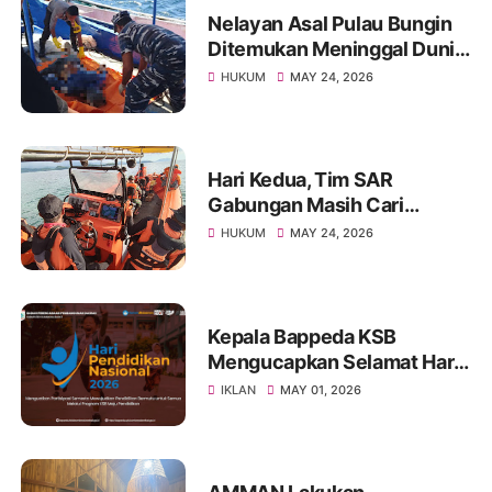
Nelayan Asal Pulau Bungin
Ditemukan Meninggal Dunia
di Pantai Kertasari
HUKUM
MAY 24, 2026
Hari Kedua, Tim SAR
Gabungan Masih Cari
Nelayan Lansia yang Hilang
HUKUM
MAY 24, 2026
di Sumbawa
Kepala Bappeda KSB
Mengucapkan Selamat Hari
Pendidikan Nasional 2026
IKLAN
MAY 01, 2026