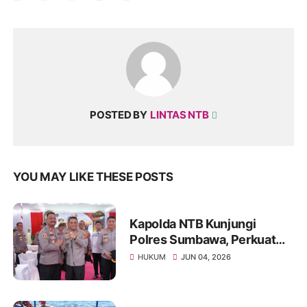
POSTED BY
LINTAS NTB
YOU MAY LIKE THESE POSTS
Kapolda NTB Kunjungi
Polres Sumbawa, Perkuat
Pengawasan Internal dan
HUKUM
JUN 04, 2026
Tingkatkan Pelayanan
Masyarakat