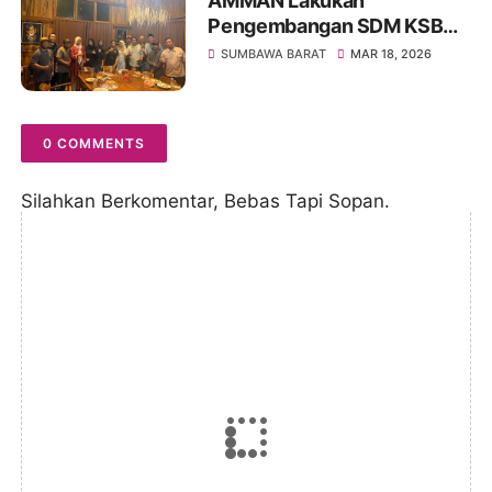
AMMAN Lakukan
Pengembangan SDM KSB
Melalui Program Beasiswa
SUMBAWA BARAT
MAR 18, 2026
Vokasi AMMAN Scholars
0 COMMENTS
Silahkan Berkomentar, Bebas Tapi Sopan.