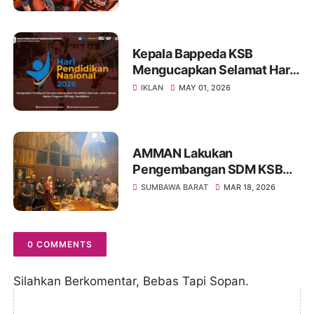
di Sumbawa
Kepala Bappeda KSB
Mengucapkan Selamat Hari
Pendidikan Nasional 2026
IKLAN
MAY 01, 2026
AMMAN Lakukan
Pengembangan SDM KSB
Melalui Program Beasiswa
SUMBAWA BARAT
MAR 18, 2026
Vokasi AMMAN Scholars
0 COMMENTS
Silahkan Berkomentar, Bebas Tapi Sopan.