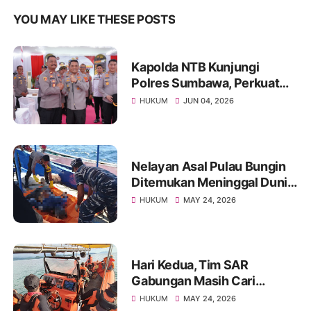
YOU MAY LIKE THESE POSTS
Kapolda NTB Kunjungi
Polres Sumbawa, Perkuat
Pengawasan Internal dan
HUKUM
JUN 04, 2026
Tingkatkan Pelayanan
Masyarakat
Nelayan Asal Pulau Bungin
Ditemukan Meninggal Dunia
di Pantai Kertasari
HUKUM
MAY 24, 2026
Hari Kedua, Tim SAR
Gabungan Masih Cari
Nelayan Lansia yang Hilang
HUKUM
MAY 24, 2026