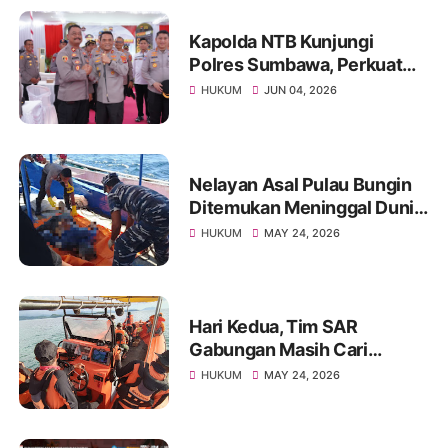
Kapolda NTB Kunjungi
Polres Sumbawa, Perkuat
Pengawasan Internal dan
HUKUM
JUN 04, 2026
Tingkatkan Pelayanan
Masyarakat
Nelayan Asal Pulau Bungin
Ditemukan Meninggal Dunia
di Pantai Kertasari
HUKUM
MAY 24, 2026
Hari Kedua, Tim SAR
Gabungan Masih Cari
Nelayan Lansia yang Hilang
HUKUM
MAY 24, 2026
di Sumbawa