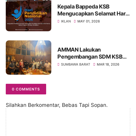
Kepala Bappeda KSB
Mengucapkan Selamat Hari
Pendidikan Nasional 2026
IKLAN
MAY 01, 2026
AMMAN Lakukan
Pengembangan SDM KSB
Melalui Program Beasiswa
SUMBAWA BARAT
MAR 18, 2026
Vokasi AMMAN Scholars
0 COMMENTS
Silahkan Berkomentar, Bebas Tapi Sopan.