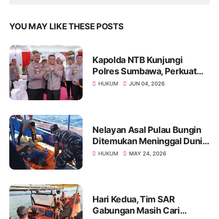
YOU MAY LIKE THESE POSTS
Kapolda NTB Kunjungi
Polres Sumbawa, Perkuat
Pengawasan Internal dan
HUKUM
JUN 04, 2026
Tingkatkan Pelayanan
Masyarakat
Nelayan Asal Pulau Bungin
Ditemukan Meninggal Dunia
di Pantai Kertasari
HUKUM
MAY 24, 2026
Hari Kedua, Tim SAR
Gabungan Masih Cari