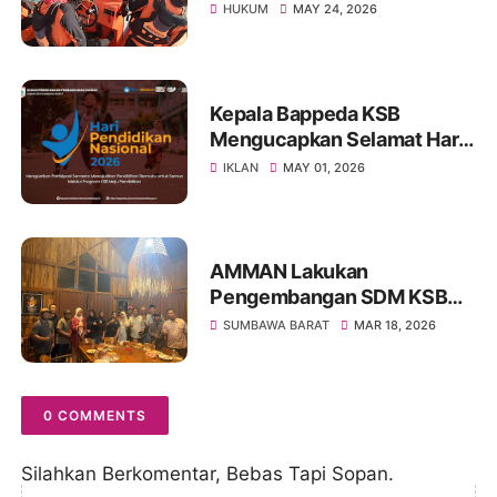
Nelayan Lansia yang Hilang
HUKUM
MAY 24, 2026
di Sumbawa
Kepala Bappeda KSB
Mengucapkan Selamat Hari
Pendidikan Nasional 2026
IKLAN
MAY 01, 2026
AMMAN Lakukan
Pengembangan SDM KSB
Melalui Program Beasiswa
SUMBAWA BARAT
MAR 18, 2026
Vokasi AMMAN Scholars
0 COMMENTS
Silahkan Berkomentar, Bebas Tapi Sopan.