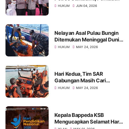
Pengawasan Internal dan
HUKUM
JUN 04, 2026
Tingkatkan Pelayanan
Masyarakat
Nelayan Asal Pulau Bungin
Ditemukan Meninggal Dunia
di Pantai Kertasari
HUKUM
MAY 24, 2026
Hari Kedua, Tim SAR
Gabungan Masih Cari
Nelayan Lansia yang Hilang
HUKUM
MAY 24, 2026
di Sumbawa
Kepala Bappeda KSB
Mengucapkan Selamat Hari
Pendidikan Nasional 2026
IKLAN
MAY 01, 2026