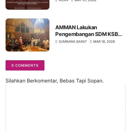
AMMAN Lakukan
Pengembangan SDM KSB
Melalui Program Beasiswa
SUMBAWA BARAT
MAR 18, 2026
Vokasi AMMAN Scholars
0 COMMENTS
Silahkan Berkomentar, Bebas Tapi Sopan.