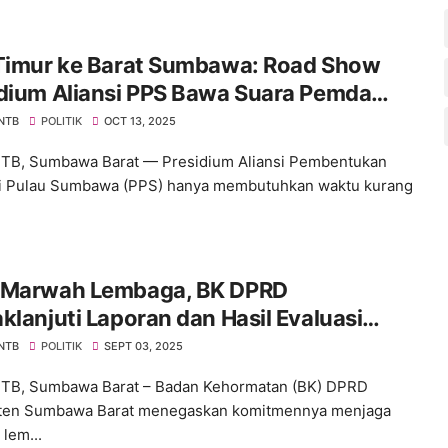
 Timur ke Barat Sumbawa: Road Show
idium Aliansi PPS Bawa Suara Pemda
ng Pemekaran
 NTB
POLITIK
OCT 13, 2025
NTB, Sumbawa Barat — Presidium Aliansi Pembentukan
i Pulau Sumbawa (PPS) hanya membutuhkan waktu kurang
 Marwah Lembaga, BK DPRD
klanjuti Laporan dan Hasil Evaluasi
it Etik
 NTB
POLITIK
SEPT 03, 2025
NTB, Sumbawa Barat – Badan Kehormatan (BK) DPRD
ten Sumbawa Barat menegaskan komitmennya menjaga
lem...