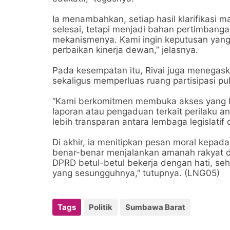
Ia menambahkan, setiap hasil klarifikasi 
selesai, tetapi menjadi bahan pertimban
mekanismenya. Kami ingin keputusan yang 
perbaikan kinerja dewan,” jelasnya.
Pada kesempatan itu, Rivai juga menegas
sekaligus memperluas ruang partisipasi pub
“Kami berkomitmen membuka akses yang l
laporan atau pengaduan terkait perilaku 
lebih transparan antara lembaga legislatif 
Di akhir, ia menitipkan pesan moral kepa
benar-benar menjalankan amanah rakyat d
DPRD betul-betul bekerja dengan hati, s
yang sesungguhnya,” tutupnya. (LNG05)
Tags
Politik
Sumbawa Barat