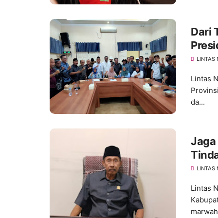
Dari
Pres
Duku
LINTAS
Lintas 
Provins
da...
Jaga
Tinda
Terka
LINTAS
Lintas 
Kabupa
marwah 