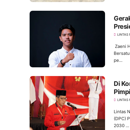
Gera
Pres
Perka
LINTAS
Zaeni H
Bersatu
pe...
Di Ko
Pimp
LINTAS
Lintas 
(DPC) P
2030 ...