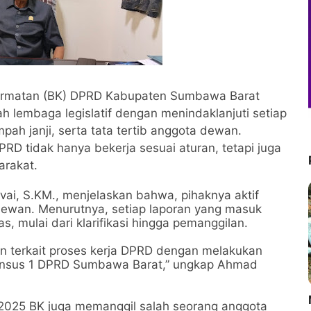
rmatan (BK) DPRD Kabupaten Sumbawa Barat
embaga legislatif dengan menindaklanjuti setiap
umpah janji, serta tata tertib anggota dewan.
RD tidak hanya bekerja sesuai aturan, tetapi juga
rakat.
i, S.KM., menjelaskan bahwa, pihaknya aktif
 dewan. Menurutnya, setiap laporan yang masuk
, mulai dari klarifikasi hingga pemanggilan.
ran terkait proses kerja DPRD dengan melakukan
i Pansus 1 DPRD Sumbawa Barat,” ungkap Ahmad
M
s 2025 BK juga memanggil salah seorang anggota