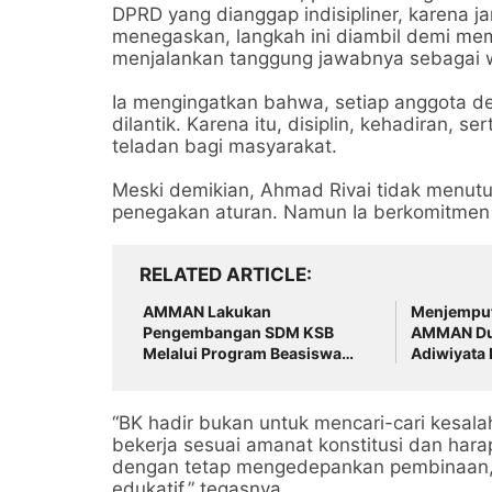
DPRD yang dianggap indisipliner, karena j
menegaskan, langkah ini diambil demi me
menjalankan tanggung jawabnya sebagai wa
Ia mengingatkan bahwa, setiap anggota de
dilantik. Karena itu, disiplin, kehadiran, s
teladan bagi masyarakat.
Meski demikian, Ahmad Rivai tidak menut
penegakan aturan. Namun Ia berkomitmen 
RELATED ARTICLE
AMMAN Lakukan
Menjemput 
Pengembangan SDM KSB
AMMAN Du
Melalui Program Beasiswa
Adiwiyata 
Vokasi AMMAN Scholars
Sumbawa B
“BK hadir bukan untuk mencari-cari kesa
bekerja sesuai amanat konstitusi dan har
dengan tetap mengedepankan pembinaan, aga
edukatif,” tegasnya.