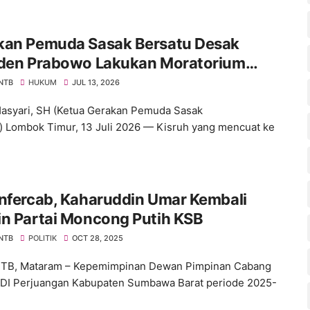
kan Pemuda Sasak Bersatu Desak
iden Prabowo Lakukan Moratorium
ra di Kejagung dan Polri
 NTB
HUKUM
JUL 13, 2026
asyari, SH (Ketua Gerakan Pemuda Sasak
) Lombok Timur, 13 Juli 2026 — Kisruh yang mencuat ke
nfercab, Kaharuddin Umar Kembali
in Partai Moncong Putih KSB
 NTB
POLITIK
OCT 28, 2025
NTB, Mataram – Kepemimpinan Dewan Pimpinan Cabang
DI Perjuangan Kabupaten Sumbawa Barat periode 2025-