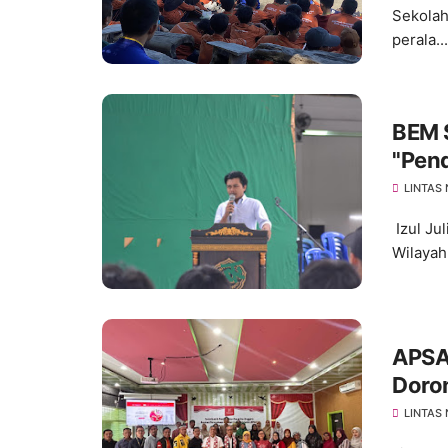
Sekolah
perala...
BEM S
"Pend
LINTAS
Izul Ju
Wilayah
APSA
Doro
Anak
LINTAS