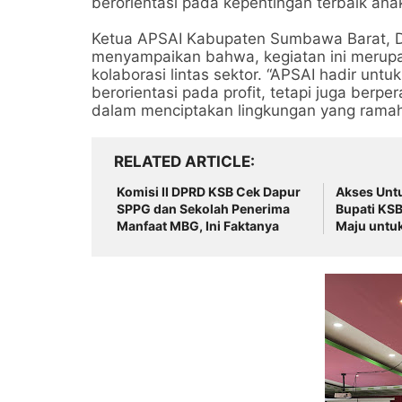
berorientasi pada kepentingan terbaik ana
Ketua APSAI Kabupaten Sumbawa Barat, 
menyampaikan bahwa, kegiatan ini merup
kolaborasi lintas sektor. “APSAI hadir un
berorientasi pada profit, tetapi juga ber
dalam menciptakan lingkungan yang ramah
RELATED ARTICLE
Komisi II DPRD KSB Cek Dapur
Akses Unt
SPPG dan Sekolah Penerima
Bupati KSB
Manfaat MBG, Ini Faktanya
Maju untu
Orang Tua
Taliwang