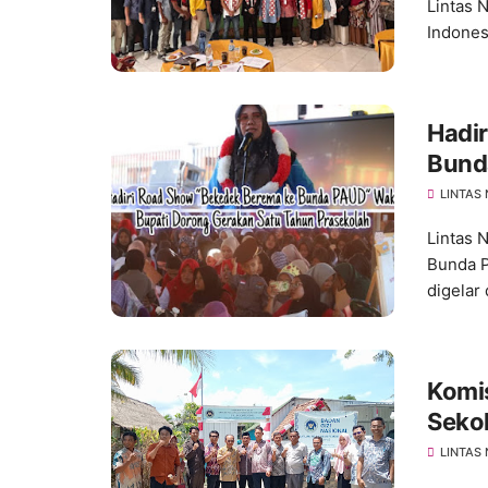
Lintas 
Indones
Hadi
Bund
Satu
LINTAS
Lintas 
Bunda 
digelar d
Komi
Sekol
Fakt
LINTAS