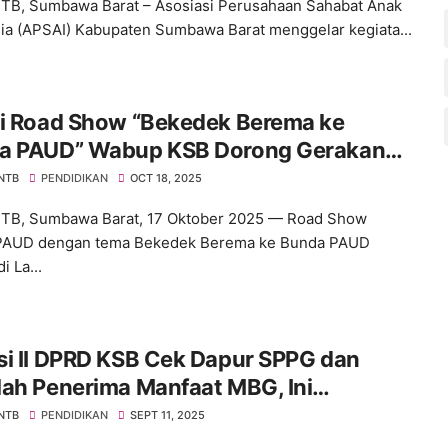
NTB, Sumbawa Barat – Asosiasi Perusahaan Sahabat Anak
ia (APSAI) Kabupaten Sumbawa Barat menggelar kegiata...
ri Road Show “Bekedek Berema ke
a PAUD” Wabup KSB Dorong Gerakan
 Tahun Prasekolah
 NTB
PENDIDIKAN
OCT 18, 2025
NTB, Sumbawa Barat, 17 Oktober 2025 — Road Show
PAUD dengan tema Bekedek Berema ke Bunda PAUD
i La...
si II DPRD KSB Cek Dapur SPPG dan
ah Penerima Manfaat MBG, Ini
anya
 NTB
PENDIDIKAN
SEPT 11, 2025