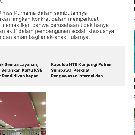
k.
Dimas Purnama dalam sambutannya
akan langkah konkret dalam memperkuat
tuk memastikan bahwa perusahaan tidak hanya
peran aktif dalam pembangunan sosial, khususnya
 dan aman bagi anak-anak,” ujarnya.
uk Semua Layanan,
Kapolda NTB Kunjungi Polres
 Serahkan Kartu KSB
Sumbawa, Perkuat
k Pendidikan kepada
Pengawasan Internal dan
 Murid SMPN 3
Tingkatkan Pelayanan
Masyarakat