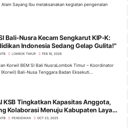
 Alam Sayang Ibu melaksanakan kegiatan pengenalan
I Bali-Nusra Kecam Sengkarut KIP-K:
idikan Indonesia Sedang Gelap Gulita!"
 NTB
LOMBOK TIMUR
FEB 16, 2026
lian Korwil BEM SI Bali Nusra​Lombok Timur – Koordinator
 (Korwil) Bali-Nusa Tenggara Badan Eksekuti...
I KSB Tingkatkan Kapasitas Anggota,
ng Kolaborasi Menuju Kabupaten Layak
 NTB
PENDIDIKAN
OCT 23, 2025