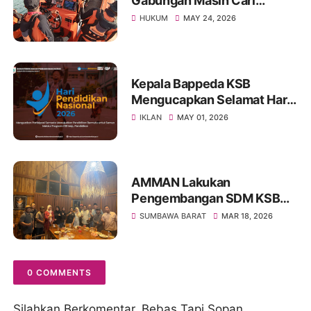
Gabungan Masih Cari
Nelayan Lansia yang Hilang
HUKUM
MAY 24, 2026
di Sumbawa
Kepala Bappeda KSB
Mengucapkan Selamat Hari
Pendidikan Nasional 2026
IKLAN
MAY 01, 2026
AMMAN Lakukan
Pengembangan SDM KSB
Melalui Program Beasiswa
SUMBAWA BARAT
MAR 18, 2026
Vokasi AMMAN Scholars
0 COMMENTS
Silahkan Berkomentar, Bebas Tapi Sopan.