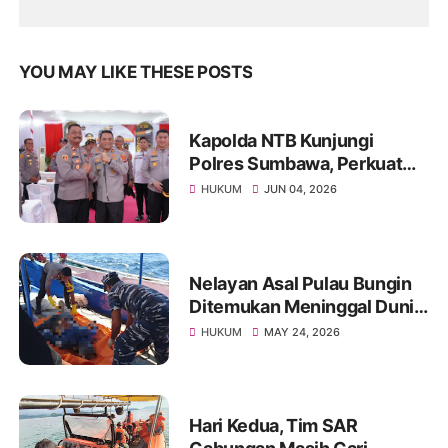
YOU MAY LIKE THESE POSTS
Kapolda NTB Kunjungi
Polres Sumbawa, Perkuat
Pengawasan Internal dan
HUKUM
JUN 04, 2026
Tingkatkan Pelayanan
Masyarakat
Nelayan Asal Pulau Bungin
Ditemukan Meninggal Dunia
di Pantai Kertasari
HUKUM
MAY 24, 2026
Hari Kedua, Tim SAR