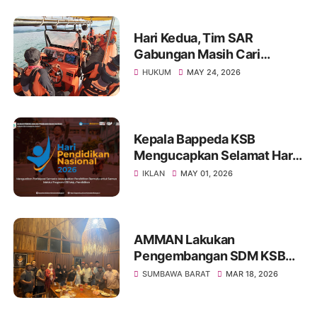
Hari Kedua, Tim SAR
Gabungan Masih Cari
Nelayan Lansia yang Hilang
HUKUM
MAY 24, 2026
di Sumbawa
Kepala Bappeda KSB
Mengucapkan Selamat Hari
Pendidikan Nasional 2026
IKLAN
MAY 01, 2026
AMMAN Lakukan
Pengembangan SDM KSB
Melalui Program Beasiswa
SUMBAWA BARAT
MAR 18, 2026
Vokasi AMMAN Scholars