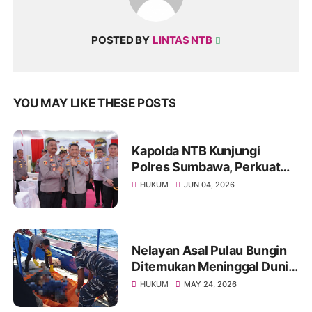
POSTED BY
LINTAS NTB
YOU MAY LIKE THESE POSTS
Kapolda NTB Kunjungi
Polres Sumbawa, Perkuat
Pengawasan Internal dan
HUKUM
JUN 04, 2026
Tingkatkan Pelayanan
Masyarakat
Nelayan Asal Pulau Bungin
Ditemukan Meninggal Dunia
di Pantai Kertasari
HUKUM
MAY 24, 2026