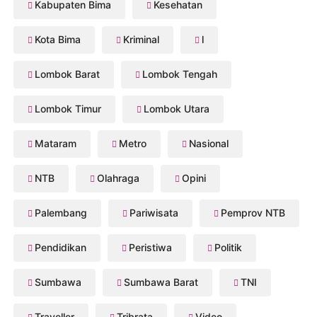
Kabupaten Bima
Kesehatan
Kota Bima
Kriminal
l
Lombok Barat
Lombok Tengah
Lombok Timur
Lombok Utara
Mataram
Metro
Nasional
NTB
Olahraga
Opini
Palembang
Pariwisata
Pemprov NTB
Pendidikan
Peristiwa
Politik
Sumbawa
Sumbawa Barat
TNI
Traveller
Tribrata
Video